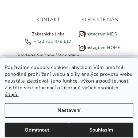
KONTAKT
SLEDUJTE NÁS
Zákaznická linka
Instagram KIDS
+420 731 478 617
Instagram HOME
Prodejna Smíchov / Vinohrady
+420 607 308 886
NOVINKY ZE SALTED
Používáme soubory cookies
, abychom Vám umožnili
pohodlné prohlížení webu a díky analýze provozu webu
info@salted.cz
neustále zlepšovali jeho funkce, výkon a použitelnost.
Zjistěte více informací o
Ochraně vašich osobních
Toužíte dostávat novinky z
údajů.
Salted Kids
Salted Home
Nastavení
Salted Kids & Home
Copyright 2026
SALTED
. Všechna práva vyhrazena.
Upravit
nastavení cookies
Chci být v obraze!
Odmítnout
Souhlasím
Vytvořil Shoptet
|
Tomáš Gánoci