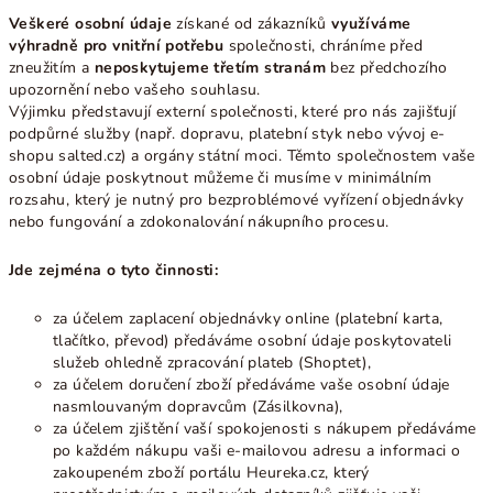
Veškeré osobní údaje
získané od zákazníků
využíváme
výhradně pro vnitřní potřebu
společnosti, chráníme před
zneužitím a
neposkytujeme třetím stranám
bez předchozího
upozornění nebo vašeho souhlasu.
Výjimku představují externí společnosti, které pro nás zajišťují
podpůrné služby (např. dopravu, platební styk nebo vývoj e-
shopu salted.cz) a orgány státní moci. Těmto společnostem vaše
osobní údaje poskytnout můžeme či musíme v minimálním
rozsahu, který je nutný pro bezproblémové vyřízení objednávky
nebo fungování a zdokonalování nákupního procesu.
Jde zejména o tyto činnosti:
za účelem zaplacení objednávky online (platební karta,
tlačítko, převod) předáváme osobní údaje poskytovateli
služeb ohledně zpracování plateb (Shoptet),
za účelem doručení zboží předáváme vaše osobní údaje
nasmlouvaným dopravcům (Zásilkovna),
za účelem zjištění vaší spokojenosti s nákupem předáváme
po každém nákupu vaši e-mailovou adresu a informaci o
zakoupeném zboží portálu Heureka.cz, který