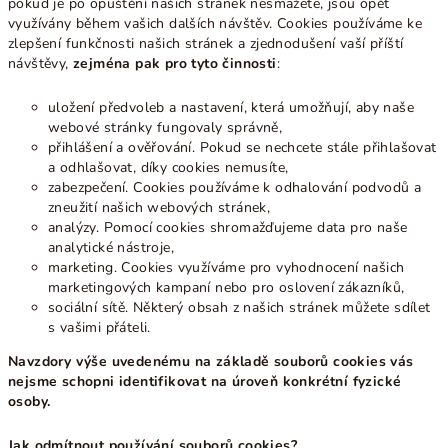
pokud je po opuštění našich stránek nesmažete, jsou opět
využívány během vašich dalších návštěv. Cookies používáme ke
zlepšení funkčnosti našich stránek a zjednodušení vaší příští
návštěvy,
zejména pak pro tyto činnosti
:
uložení předvoleb a nastavení, která umožňují, aby naše
webové stránky fungovaly správně,
přihlášení a ověřování. Pokud se nechcete stále přihlašovat
a odhlašovat, díky cookies nemusíte,
zabezpečení. Cookies používáme k odhalování podvodů a
zneužití našich webových stránek,
analýzy. Pomocí cookies shromažďujeme data pro naše
analytické nástroje,
marketing. Cookies využíváme pro vyhodnocení našich
marketingových kampaní nebo pro oslovení zákazníků,
sociální sítě. Některý obsah z našich stránek můžete sdílet
s vašimi přáteli.
Navzdory výše uvedenému na základě souborů cookies vás
nejsme schopni identifikovat na úroveň konkrétní fyzické
osoby.
Jak odmítnout používání souborů cookies?