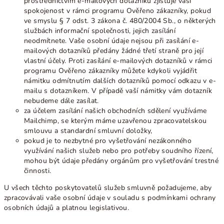
prostřednictvím e-mailových dotazníků zjišťuje vaši
spokojenost v rámci programu Ověřeno zákazníky, pokud
ve smyslu § 7 odst. 3 zákona č. 480/2004 Sb., o některých
službách informační společnosti, jejich zasílání
neodmítnete. Vaše osobní údaje nejsou při zasílání e-
mailových dotazníků předány žádné třetí straně pro její
vlastní účely. Proti zasílání e-mailových dotazníků v rámci
programu Ověřeno zákazníky můžete kdykoli vyjádřit
námitku odmítnutím dalších dotazníků pomocí odkazu v e-
mailu s dotazníkem. V případě vaší námitky vám dotazník
nebudeme dále zasílat.
za účelem zasílání našich obchodních sdělení využíváme
Mailchimp, se kterým máme uzavřenou zpracovatelskou
smlouvu a standardní smluvní doložky,
pokud je to nezbytné pro vyšetřování nezákonného
využívání našich služeb nebo pro potřeby soudního řízení,
mohou být údaje předány orgánům pro vyšetřování trestné
činnosti.
U všech těchto poskytovatelů služeb smluvně požadujeme, aby
zpracovávali vaše osobní údaje v souladu s podmínkami ochrany
osobních údajů a platnou legislativou.