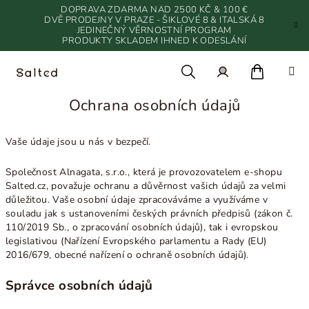
Přejít
DOPRAVA ZDARMA NAD 2500 KČ & 100 €
na
DVĚ PRODEJNY V PRAZE - ŠIKLOVÉ 8 & ITALSKÁ 8
JEDINEČNÝ VĚRNOSTNÍ PROGRAM
obsah
PRODUKTY SKLADEM IHNED K ODESLÁNÍ
Nákupn
Hledat
Přihlášení
Ochrana osobních údajů
košík
Vaše údaje jsou u nás v bezpečí.
Společnost Alnagata, s.r.o., která je provozovatelem e-shopu
Salted.cz, považuje ochranu a důvěrnost vašich údajů za velmi
důležitou. Vaše osobní údaje zpracováváme a využíváme v
souladu jak s ustanoveními českých právních předpisů (zákon č.
110/2019 Sb., o zpracování osobních údajů), tak i evropskou
legislativou (Nařízení Evropského parlamentu a Rady (EU)
2016/679, obecné nařízení o ochraně osobních údajů).
Správce osobních údajů