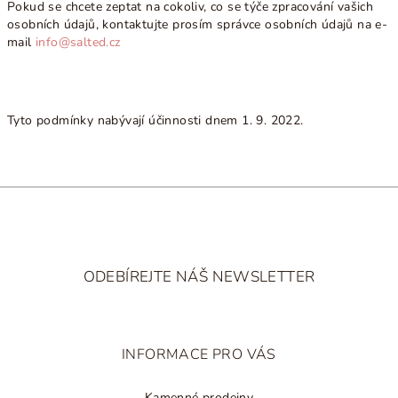
Pokud se chcete zeptat na cokoliv, co se týče zpracování vašich
osobních údajů, kontaktujte prosím správce osobních údajů na e-
mail
info@salted.cz
Tyto podmínky nabývají účinnosti dnem 1. 9. 2022.
Z
á
ODEBÍREJTE NÁŠ NEWSLETTER
p
a
t
INFORMACE PRO VÁS
í
Kamenné prodejny