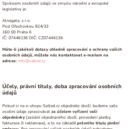
Správcem osobních údajů ve smyslu národní a evropské
legislativy je:
Alnagata, s.r.o.
Pod Ořechovkou 824/33
160 00 Praha 6
IČ: 07446136 DIČ: CZ07446136
Máte-li jakékoli dotazy ohledně zpracování a ochrany vašich
osobních údajů, můžete nás kontaktovat e-mailem na
adrese:
info@salted.cz
Účely, právní tituly, doba zpracování osobních
údajů
Pokud si na e-shopu Salted.cz objednáte zboží, budeme vaše
osobní údaje zpracovávat
za účelem vyřízení vaší
objednávky
(zaslání objednaného zboží, provedení platby,
fakturace či reklamace), a to na základě
právního titulu plnění
smlouvy
. Bez zpracování vašich osobních údajů nebudeme