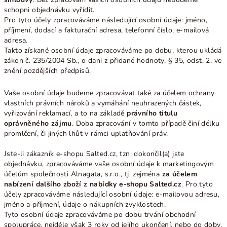
schopni objednávku vyřídit.
Pro tyto účely zpracováváme následující osobní údaje: jméno,
příjmení, dodací a fakturační adresa, telefonní číslo, e-mailová
adresa.
Takto získané osobní údaje zpracováváme po dobu, kterou ukládá
zákon č. 235/2004 Sb., o dani z přidané hodnoty, § 35, odst. 2, ve
znění pozdějších předpisů.
Vaše osobní údaje budeme zpracovávat také za účelem ochrany
vlastních právních nároků a vymáhání neuhrazených částek,
vyřizování reklamací, a to na základě
právního titulu
oprávněného zájmu
. Doba zpracování v tomto případě činí délku
promlčení, či jiných lhůt v rámci uplatňování práv.
Jste-li zákazník e-shopu Salted.cz, tzn. dokončil(a) jste
objednávku, zpracováváme vaše osobní údaje k marketingovým
účelům společnosti Alnagata, s.r.o., tj. zejména
za účelem
nabízení dalšího zboží z nabídky e-shopu Salted.cz
. Pro tyto
účely zpracováváme následující osobní údaje: e-mailovou adresu,
jméno a příjmení, údaje o nákupních zvyklostech.
Tyto osobní údaje zpracováváme po dobu trvání obchodní
spolupráce, nejdéle však 3 roky od jejího ukončení, nebo do doby,