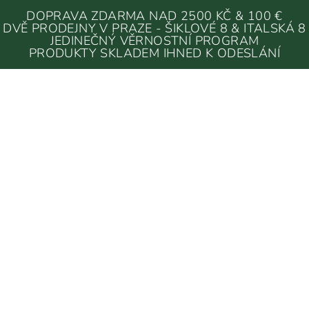
DOPRAVA ZDARMA NAD 2500 KČ & 100 €
DVĚ PRODEJNY V PRAZE - ŠIKLOVÉ 8 & ITALSKÁ 8
JEDINEČNÝ VĚRNOSTNÍ PROGRAM
PRODUKTY SKLADEM IHNED K ODESLÁNÍ
MÍSY & MISKY