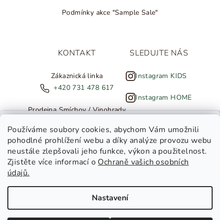
Podmínky akce "Sample Sale"
KONTAKT
SLEDUJTE NÁS
Zákaznická linka
Instagram KIDS
+420 731 478 617
Instagram HOME
Prodejna Smíchov / Vinohrady
+420 607 308 886
NOVINKY ZE SALTED
Používáme soubory cookies
, abychom Vám umožnili
pohodlné prohlížení webu a díky analýze provozu webu
info@salted.cz
neustále zlepšovali jeho funkce, výkon a použitelnost.
Zjistěte více informací o
Ochraně vašich osobních
Toužíte dostávat novinky z
údajů.
Salted Kids
Salted Home
Nastavení
Salted Kids & Home
Copyright 2026
SALTED
. Všechna práva vyhrazena.
Upravit
nastavení cookies