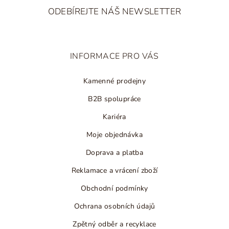
á
u
ODEBÍREJTE NÁŠ NEWSLETTER
p
a
t
INFORMACE PRO VÁS
í
Kamenné prodejny
B2B spolupráce
Kariéra
Moje objednávka
Doprava a platba
Reklamace a vrácení zboží
Obchodní podmínky
Ochrana osobních údajů
Zpětný odběr a recyklace