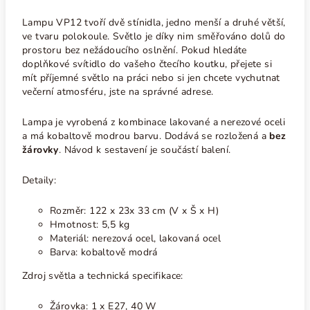
Lampu VP12 tvoří dvě stínidla, jedno menší a druhé větší,
ve tvaru polokoule. Světlo je díky nim směřováno dolů do
prostoru bez nežádoucího oslnění. Pokud hledáte
doplňkové svítidlo do vašeho čtecího koutku, přejete si
mít příjemné světlo na práci nebo si jen chcete vychutnat
večerní atmosféru, jste na správné adrese.
Lampa je vyrobená z kombinace lakované a nerezové oceli
a má kobaltově modrou barvu. Dodává se rozložená a
bez
žárovky
. Návod k sestavení je součástí balení.
Detaily:
Rozměr:
122 x 23x 33 cm (V x Š x H)
Hmotnost: 5,5 kg
Materiál: nerezová ocel, lakovaná ocel
Barva: kobaltově modrá
Zdroj světla a technická specifikace:
Žárovka: 1 x E27, 40 W