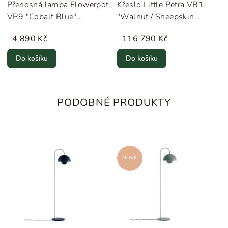
Přenosná lampa Flowerpot
Křeslo Little Petra VB1
VP9 "Cobalt Blue"
"Walnut / Sheepskin
&Tradition
Moonlight" &Tradition
4 890 Kč
116 790 Kč
Do košíku
Do košíku
PODOBNÉ PRODUKTY
NOVÉ