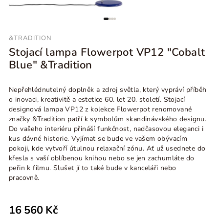
&TRADITION
Stojací lampa Flowerpot VP12 "Cobalt
Blue" &Tradition
Nepřehlédnutelný doplněk a zdroj světla, který vypráví příběh
o inovaci, kreativitě a estetice 60. let 20. století. Stojací
designová lampa VP12 z kolekce Flowerpot renomované
značky &Tradition patří k symbolům skandinávského designu.
Do vašeho interiéru přináší funkčnost, nadčasovou eleganci i
kus dávné historie.
Vyjímat se bude ve vašem obývacím
pokoji, kde vytvoří útulnou relaxační zónu. Ať už usednete do
křesla s vaší oblíbenou knihou nebo se jen zachumláte do
peřin k filmu. Slušet jí to také bude v kanceláři nebo
pracovně.
16 560 Kč