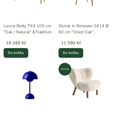
Lavice Betty TK4 105 cm
Stolek In Between SK14 Ø
"Oak / Natural" &Tradition
60 cm "Oiled Oak"
&Tradition
19 260 Kč
11 590 Kč
Do košíku
Do košíku
IKONA