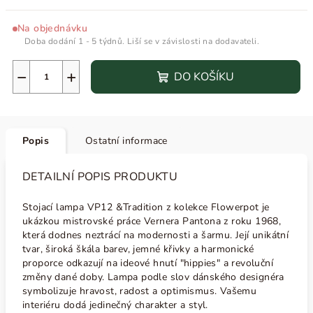
Na objednávku
Doba dodání 1 - 5 týdnů. Liší se v závislosti na dodavateli.
−
+
DO KOŠÍKU
Popis
Ostatní informace
DETAILNÍ POPIS PRODUKTU
Stojací lampa VP12 &Tradition z kolekce Flowerpot je
ukázkou mistrovské práce Vernera Pantona z roku 1968,
která dodnes neztrácí na modernosti a šarmu. Její unikátní
tvar, široká škála barev, jemné křivky a harmonické
proporce odkazují na ideové hnutí "hippies" a revoluční
změny dané doby. Lampa podle slov dánského designéra
symbolizuje hravost, radost a optimismus. Vašemu
interiéru dodá jedinečný charakter a styl.