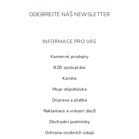
Z
á
ODEBÍREJTE NÁŠ NEWSLETTER
p
a
t
INFORMACE PRO VÁS
í
Kamenné prodejny
B2B spolupráce
Kariéra
Moje objednávka
Doprava a platba
Reklamace a vrácení zboží
Obchodní podmínky
Ochrana osobních údajů