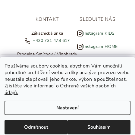
KONTAKT
SLEDUJTE NÁS
Zákaznická linka
Instagram KIDS
+420 731 478 617
Instagram HOME
Prodejna Smíchov / Vinohrady
+420 607 308 886
NOVINKY ZE SALTED
Používáme soubory cookies
, abychom Vám umožnili
pohodlné prohlížení webu a díky analýze provozu webu
info@salted.cz
neustále zlepšovali jeho funkce, výkon a použitelnost.
Zjistěte více informací o
Ochraně vašich osobních
Toužíte dostávat novinky z
údajů.
Salted Kids
Salted Home
Nastavení
Salted Kids & Home
Copyright 2026
SALTED
. Všechna práva vyhrazena.
Upravit
nastavení cookies
Chci být v obraze!
Odmítnout
Souhlasím
Vytvořil Shoptet
|
Tomáš Gánoci