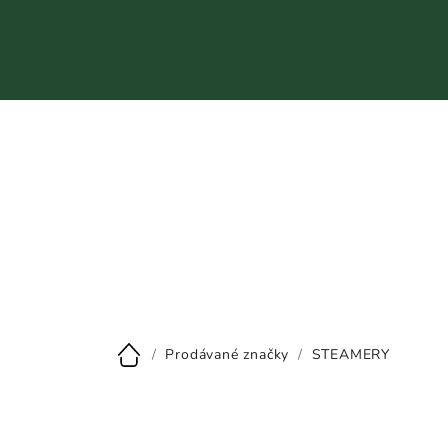
Přejít
na
obsah
CZK
/
Prodávané značky
/
STEAMERY
Domů