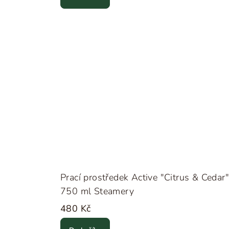
t
ů
Prací prostředek Active "Citrus & Cedar"
750 ml Steamery
480 Kč