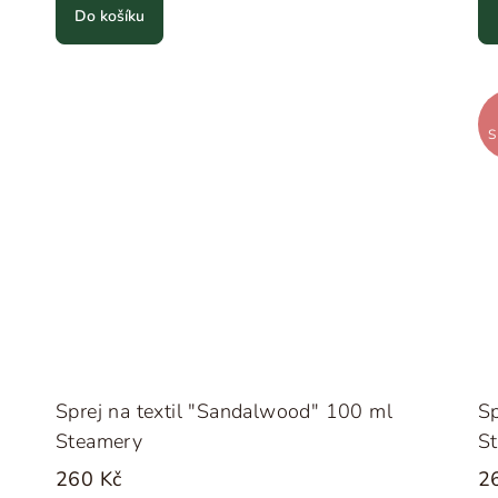
Do košíku
S
Sprej na textil "Sandalwood" 100 ml
Sp
Steamery
S
260 Kč
2