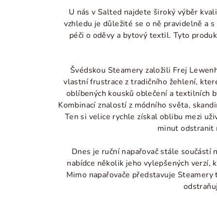
U nás v Salted najdete široký výběr kval
vzhledu je důležité se o ně pravidelně a 
péči o oděvy a bytový textil. Tyto produ
Švédskou Steamery založili Frej Lewenh
vlastní frustrace z tradičního žehlení, kt
oblíbených kousků oblečení a textilních b
Kombinací znalostí z módního světa, skandin
Ten si velice rychle získal oblibu mezi u
minut odstranit 
Dnes je ruční napařovač stále součástí
nabídce několik jeho vylepšených verzí, 
Mimo napařovače představuje Steamery tak
odstraňuj