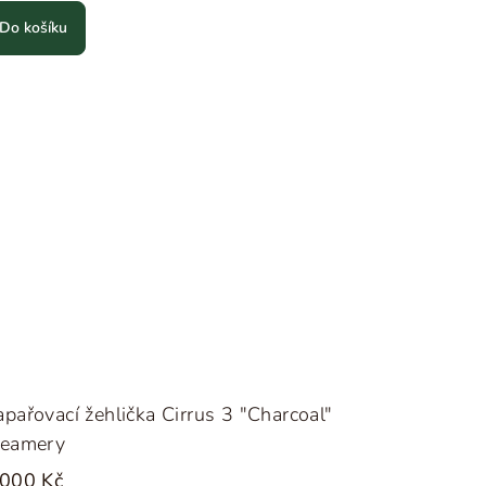
Do košíku
pařovací žehlička Cirrus 3 "Charcoal"
teamery
 000 Kč