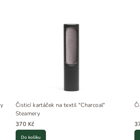
ry
Čisticí kartáček na textil "Charcoal"
Či
Steamery
370 Kč
3
Do košíku