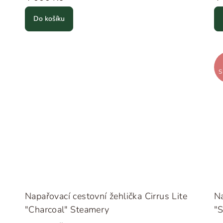
Do košíku
S
Napařovací cestovní žehlička Cirrus Lite
Na
"Charcoal" Steamery
"