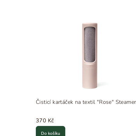
V
ý
p
i
s
p
r
o
Čisticí kartáček na textil "Rose" Steame
d
u
370 Kč
k
Do košíku