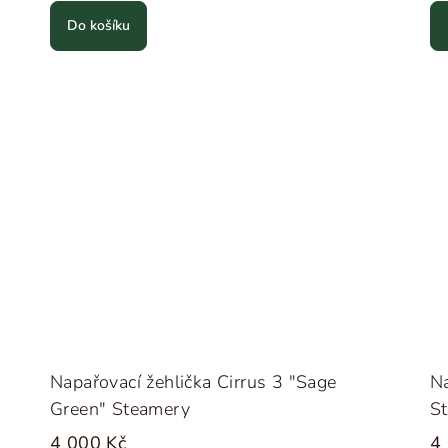
Do košíku
Napařovací žehlička Cirrus 3 "Sage
Na
Green" Steamery
S
4 000 Kč
4