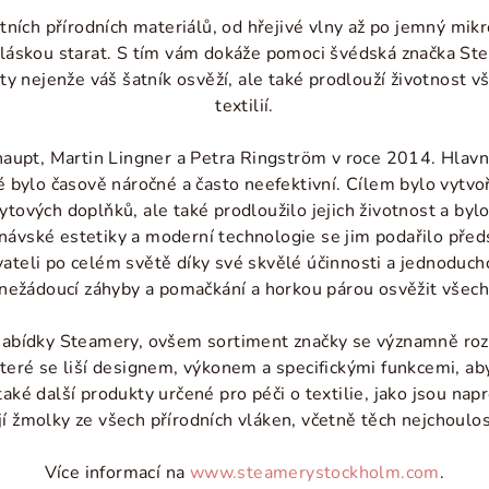
itních přírodních materiálů, od hřejivé vlny až po jemný mik
s láskou starat. S tím vám dokáže pomoci švédská značka Ste
kty nejenže váš šatník osvěží, ale také prodlouží životnost 
textilií.
aupt, Martin Lingner a Petra Ringström v roce 2014. Hlavní
eré bylo časově náročné a často neefektivní. Cílem bylo vytvo
ytových doplňků, ale také prodloužilo jejich životnost a by
ávské estetiky a moderní technologie se jim podařilo předst
živateli po celém světě díky své skvělé účinnosti a jednoduc
nežádoucí záhyby a pomačkání a horkou párou osvěžit všechn
 nabídky Steamery, ovšem sortiment značky se významně ro
které se liší designem, výkonem a specifickými funkcemi, ab
é další produkty určené pro péči o textilie, jako jsou nap
í žmolky ze všech přírodních vláken, včetně těch nejchoulos
Více informací na
www.steamerystockholm.com
.