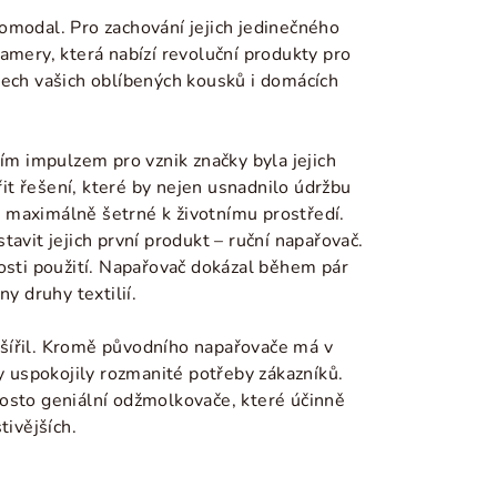
romodal. Pro zachování jejich jedinečného
amery, která nabízí revoluční produkty pro
všech vašich oblíbených kousků i domácích
m impulzem pro vznik značky byla jejich
řit řešení, které by nejen usnadnilo údržbu
lo maximálně šetrné k životnímu prostředí.
avit jejich první produkt – ruční napařovač.
hosti použití. Napařovač dokázal během pár
y druhy textilií.
zšířil. Kromě původního napařovače má v
y uspokojily rozmanité potřeby zákazníků.
rosto geniální odžmolkovače, které účinně
tivějších.