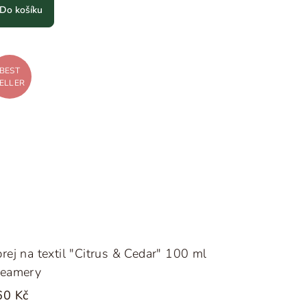
Do košíku
BEST
ELLER
rej na textil "Citrus & Cedar" 100 ml
teamery
60 Kč