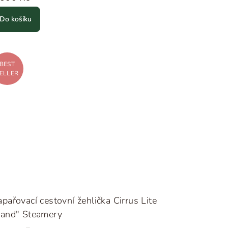
Do košíku
BEST
ELLER
pařovací cestovní žehlička Cirrus Lite
Sand" Steamery