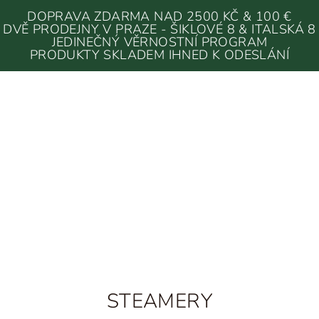
DOPRAVA ZDARMA NAD 2500 KČ & 100 €
DVĚ PRODEJNY V PRAZE - ŠIKLOVÉ 8 & ITALSKÁ 8
JEDINEČNÝ VĚRNOSTNÍ PROGRAM
PRODUKTY SKLADEM IHNED K ODESLÁNÍ
STEAMERY