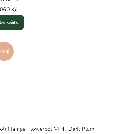
 060 Kč
Do košíku
NOVÉ
olní lampa Flowerpot VP4 "Dark Plum"