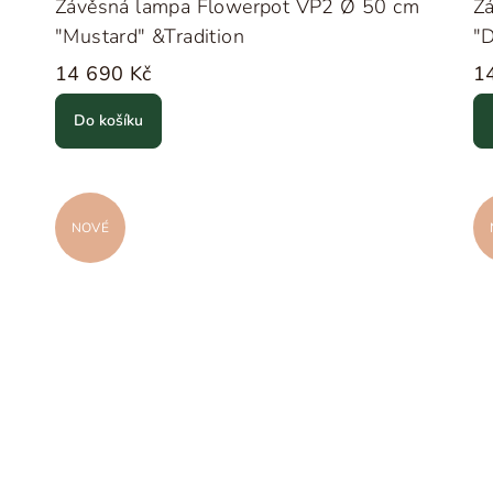
m
Závěsná lampa Flowerpot VP2 Ø 50 cm
Z
"Mustard" &Tradition
"D
14 690 Kč
1
Do košíku
NOVÉ