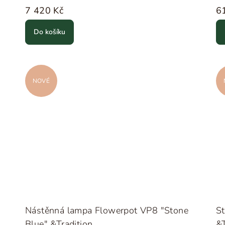
7 420 Kč
6
Do košíku
NOVÉ
Nástěnná lampa Flowerpot VP8 "Stone
St
Blue" &Tradition
&T