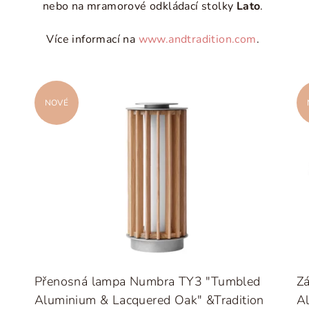
nebo na mramorové odkládací stolky
Lato
.
Více informací na
www.andtradition.com
.
NOVÉ
Přenosná lampa Numbra TY3 "Tumbled
Z
Aluminium & Lacquered Oak" &Tradition
Al