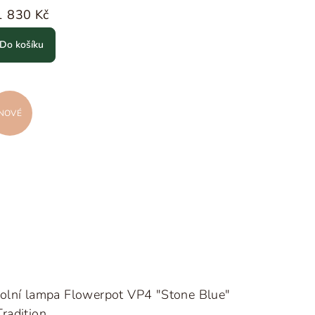
1 830 Kč
Do košíku
NOVÉ
olní lampa Flowerpot VP4 "Stone Blue"
radition