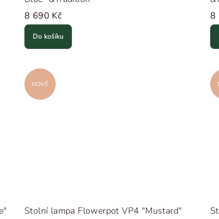
8 690 Kč
8
Do košíku
NOVÉ
e"
Stolní lampa Flowerpot VP4 "Mustard"
St