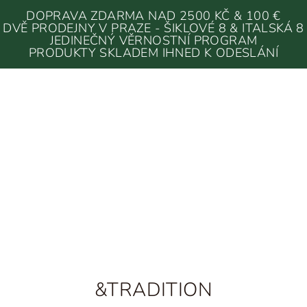
DOPRAVA ZDARMA NAD 2500 KČ & 100 €
DVĚ PRODEJNY V PRAZE - ŠIKLOVÉ 8 & ITALSKÁ 8
JEDINEČNÝ VĚRNOSTNÍ PROGRAM
PRODUKTY SKLADEM IHNED K ODESLÁNÍ
&TRADITION