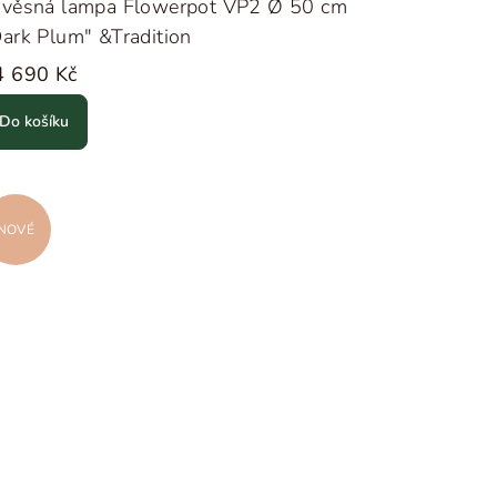
ávěsná lampa Flowerpot VP2 Ø 50 cm
ark Plum" &Tradition
4 690 Kč
Do košíku
NOVÉ