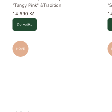
"Tangy Pink" &Tradition
"S
14 690 Kč
1
Do košíku
NOVÉ