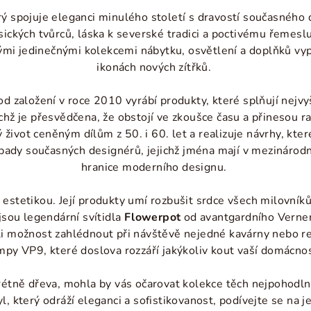
ý spojuje eleganci minulého století s dravostí současného d
sických tvůrců, láska k severské tradici a poctivému řemesl
mi jedinečnými kolekcemi nábytku, osvětlení a doplňků vypr
ikonách nových zítřků.
 od založení v roce 2010 vyrábí produkty, které splňují nejvy
ichž je přesvědčena, že obstojí ve zkoušce času a přinesou 
život ceněným dílům z 50. i 60. let a realizuje návrhy, kte
nápady současných designérů, jejichž jména mají v mezinárod
hranice moderního designu.
estetikou. Její produkty umí rozbušit srdce všech milovníků
sou legendární svítidla
Flowerpot
od avantgardního Vernera
ěli možnost zahlédnout při návštěvě nejedné kavárny nebo r
mpy VP9, které doslova rozzáří jakýkoliv kout vaší domácnos
krétně dřeva, mohla by vás očarovat kolekce těch nejpohodlně
l, který odráží eleganci a sofistikovanost, podívejte se na 