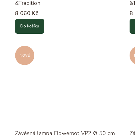
&Tradition
&T
8 060 Kč
8
Do košíku
NOVÉ
Závěsná lampa Flowerpot VP2 Ø 50 cm
Z