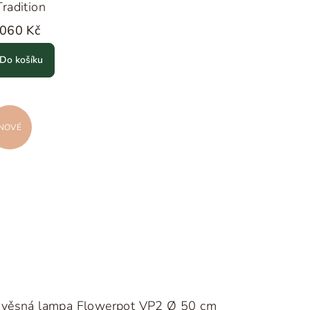
radition
 060 Kč
Do košíku
NOVÉ
ávěsná lampa Flowerpot VP2 Ø 50 cm