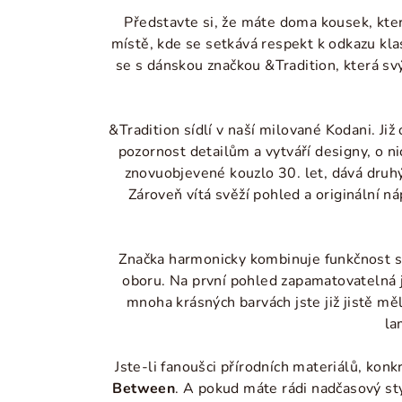
Představte si, že máte doma kousek, kter
místě, kde se setkává respekt k odkazu kla
se s dánskou značkou &Tradition, která svý
&Tradition sídlí v naší milované Kodani. Již
pozornost detailům a vytváří designy, o n
znovuobjevené kouzlo 30. let, dává druhý 
Zároveň vítá svěží pohled a originální 
Značka harmonicky kombinuje funkčnost s 
oboru. Na první pohled zapamatovatelná j
mnoha krásných barvách jste již jistě m
la
Jste-li fanoušci přírodních materiálů, kon
Between
. A pokud máte rádi nadčasový sty