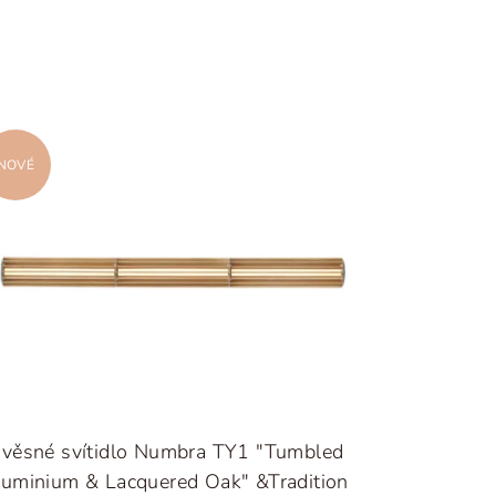
NOVÉ
ávěsné svítidlo Numbra TY1 "Tumbled
uminium & Lacquered Oak" &Tradition