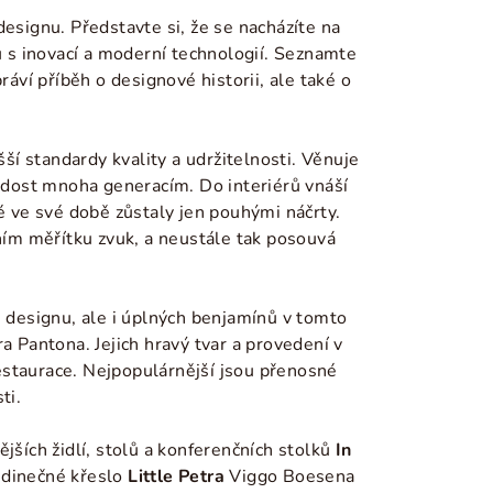
esignu. Představte si, že se nacházíte na
u s inovací a moderní technologií. Seznamte
áví příběh o designové historii, ale také o
šší standardy kvality a udržitelnosti. Věnuje
radost mnoha generacím. Do interiérů vnáší
ré ve své době zůstaly jen pouhými náčrty.
ním měřítku zvuk, a neustále tak posouvá
 designu, ale i úplných benjamínů v tomto
 Pantona. Jejich hravý tvar a provedení v
estaurace. Nejpopulárnější jsou přenosné
ti.
jších židlí, stolů a konferenčních stolků
In
jedinečné křeslo
Little Petra
Viggo Boesena