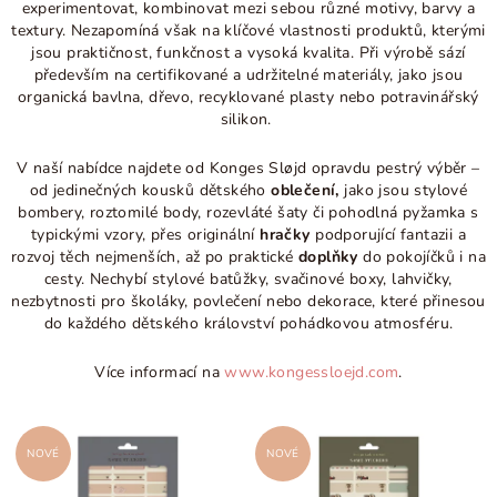
experimentovat, kombinovat mezi sebou různé motivy, barvy a
textury. Nezapomíná však na klíčové vlastnosti produktů, kterými
jsou praktičnost, funkčnost a vysoká kvalita. Při výrobě sází
především na certifikované a udržitelné materiály, jako jsou
organická bavlna, dřevo, recyklované plasty nebo potravinářský
silikon.
V naší nabídce najdete od Konges Sløjd opravdu pestrý výběr
–
od jedinečných kousků dětského
oblečení,
jako jsou stylové
bombery, roztomilé body, rozevláté šaty či pohodlná pyžamka s
typickými vzory, přes originální
hračky
podporující fantazii a
rozvoj těch nejmenších, až po praktické
doplňky
do pokojíčků i na
cesty. Nechybí stylové batůžky, svačinové boxy, lahvičky,
nezbytnosti pro školáky, povlečení nebo dekorace, které přinesou
do každého dětského království pohádkovou atmosféru.
Více informací na
www.kongessloejd.com
.
V
NOVÉ
NOVÉ
ý
p