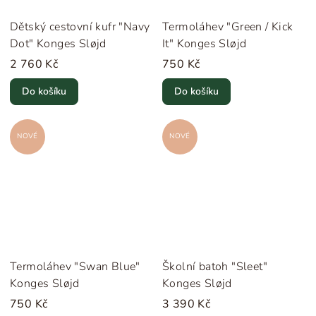
Dětský cestovní kufr "Navy
Termoláhev "Green / Kick
Dot" Konges Sløjd
It" Konges Sløjd
2 760 Kč
750 Kč
Do košíku
Do košíku
NOVÉ
NOVÉ
Termoláhev "Swan Blue"
Školní batoh "Sleet"
Konges Sløjd
Konges Sløjd
750 Kč
3 390 Kč