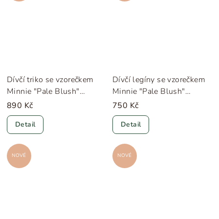
Dívčí triko se vzorečkem
Dívčí legíny se vzorečkem
Minnie "Pale Blush"
Minnie "Pale Blush"
Konges Sløjd
Konges Sløjd
890 Kč
750 Kč
Detail
Detail
NOVÉ
NOVÉ