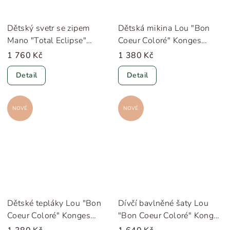
Dětský svetr se zipem
Dětská mikina Lou "Bon
Mano "Total Eclipse"
Coeur Coloré" Konges
Konges Sløjd
Sløjd
1 760 Kč
1 380 Kč
Detail
Detail
NOVÉ
NOVÉ
Dětské tepláky Lou "Bon
Dívčí bavlněné šaty Lou
Coeur Coloré" Konges
"Bon Coeur Coloré" Konges
Sløjd
Sløjd