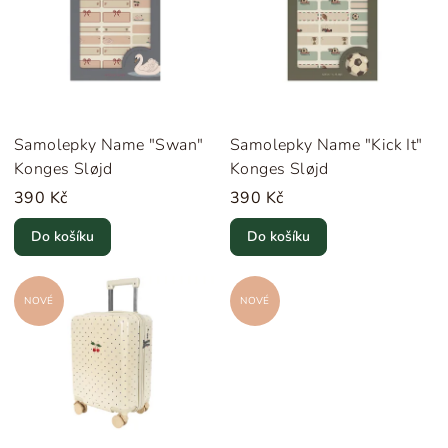
i
s
p
r
o
Samolepky Name "Swan"
Samolepky Name "Kick It"
d
Konges Sløjd
Konges Sløjd
u
390 Kč
390 Kč
k
Do košíku
Do košíku
t
ů
NOVÉ
NOVÉ