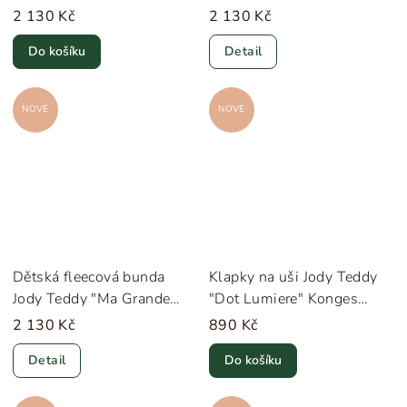
Silhouette" Konges Sløjd
2 130 Kč
2 130 Kč
Do košíku
Detail
NOVÉ
NOVÉ
Dětská fleecová bunda
Klapky na uši Jody Teddy
Jody Teddy "Ma Grande
"Dot Lumiere" Konges
Cerise Blush" Konges Sløjd
Sløjd
2 130 Kč
890 Kč
Detail
Do košíku