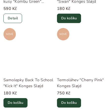
kusy "Kombu Green"
"Swan" Konges Sløjd
Konges Sløjd
590 Kč
180 Kč
Detail
Do košíku
NOVÉ
NOVÉ
Samolepky Back To School
Termoláhev "Cherry Pink"
"Kick It" Konges Sløjd
Konges Sløjd
180 Kč
750 Kč
Do košíku
Do košíku