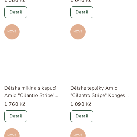
1 380 Kč
1 640 Kč
Detail
Detail
NOVÉ
NOVÉ
Dětská mikina s kapucí
Dětské tepláky Amio
Amio "Cilantro Stripe"
"Cilantro Stripe" Konges
Konges Sløjd
Sløjd
1 760 Kč
1 090 Kč
Detail
Detail
NOVÉ
NOVÉ