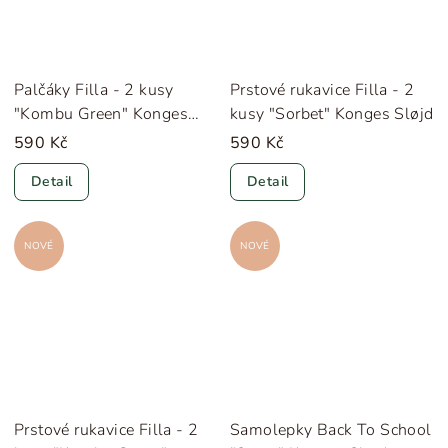
Palčáky Filla - 2 kusy
Prstové rukavice Filla - 2
"Kombu Green" Konges
kusy "Sorbet" Konges Sløjd
Sløjd
590 Kč
590 Kč
Detail
Detail
NOVÉ
NOVÉ
Prstové rukavice Filla - 2
Samolepky Back To School