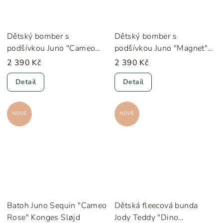
Dětský bomber s
Dětský bomber s
podšívkou Juno "Cameo
podšívkou Juno "Magnet"
Rose" Konges Sløjd
Konges Sløjd
2 390 Kč
2 390 Kč
Detail
Detail
NOVÉ
NOVÉ
Batoh Juno Sequin "Cameo
Dětská fleecová bunda
Rose" Konges Sløjd
Jody Teddy "Dino