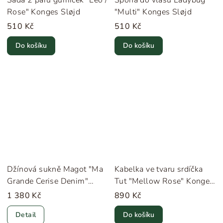
Rose" Konges Sløjd
"Multi" Konges Sløjd
510 Kč
510 Kč
Do košíku
Do košíku
Džínová sukně Magot "Ma
Kabelka ve tvaru srdíčka
Grande Cerise Denim"
Tut "Mellow Rose" Konges
Konges Sløjd
Sløjd
1 380 Kč
890 Kč
Detail
Do košíku