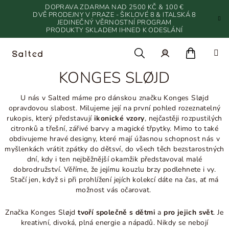
Přejít
DOPRAVA ZDARMA NAD 2500 KČ & 100 €
na
DVĚ PRODEJNY V PRAZE - ŠIKLOVÉ 8 & ITALSKÁ 8
JEDINEČNÝ VĚRNOSTNÍ PROGRAM
obsah
PRODUKTY SKLADEM IHNED K ODESLÁNÍ
Nákupn
Hledat
Přihlášení
KONGES SLØJD
košík
U nás v Salted máme pro dánskou značku Konges Sløjd
opravdovou slabost. Milujeme její na první pohled rozeznatelný
rukopis, který představují
ikonické vzory
, nejčastěji rozpustilých
citronků a třešní, zářivé barvy a magické třpytky. Mimo to také
obdivujeme hravé designy, které mají úžasnou schopnost nás v
myšlenkách vrátit zpátky do dětsví,
do všech těch bezstarostných
dní, kdy i ten nejběžnější okamžik představoval malé
dobrodružství. Věříme, že jejímu kouzlu brzy podlehnete i vy.
Stačí jen, když si při prohlížení jejích kolekcí dáte na čas, ať má
možnost vás očarovat.
Značka Konges Sløjd
tvoří společně s dětmi
a
pro jejich svět
. Je
k
reativní, divoká, plná energie a nápadů. Nikdy se nebojí