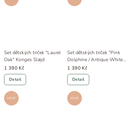
Set dětských triček "Laurel
Set dětských triček "Pink
Oak" Konges Sløjd
Dolphine / Antique White"
Konges Sløjd
1 390 Kč
1 390 Kč
Detail
Detail
NOVÉ
NOVÉ