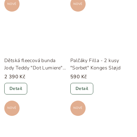
NOVÉ
NOVÉ
Dětská fleecová bunda
Palčáky Filla - 2 kusy
Jody Teddy "Dot Lumiere"
"Sorbet" Konges Sløjd
Konges Sløjd
2 390 Kč
590 Kč
Detail
Detail
NOVÉ
NOVÉ