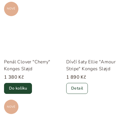
NOVÉ
Penál Clover "Cherry"
Dívčí šaty Ellie "Amour
Konges Sløjd
Stripe" Konges Sløjd
1 380 Kč
1 890 Kč
Do košíku
Detail
NOVÉ