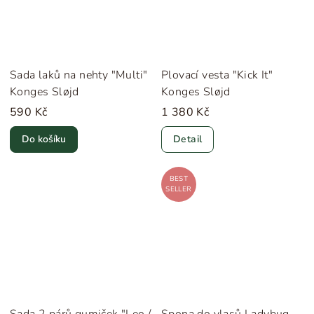
Sada laků na nehty "Multi"
Plovací vesta "Kick It"
Konges Sløjd
Konges Sløjd
590 Kč
1 380 Kč
Do košíku
Detail
BEST
SELLER
Sada 2 párů gumiček "Leo /
Spona do vlasů Ladybug