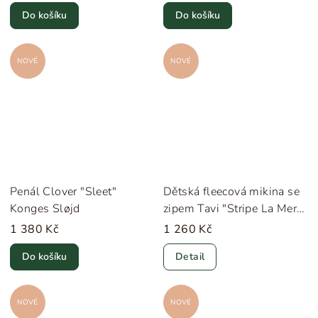
Do košíku
Do košíku
NOVÉ
NOVÉ
Penál Clover "Sleet"
Dětská fleecová mikina se
Konges Sløjd
zipem Tavi "Stripe La Mer"
Konges Sløjd
1 380 Kč
1 260 Kč
Do košíku
Detail
NOVÉ
NOVÉ