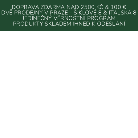
DOPRAVA ZDARMA NAD 2500 KČ & 100 €
DVĚ PRODEJNY V PRAZE - ŠIKLOVÉ 8 & ITALSKÁ 8
JEDINEČNÝ VĚRNOSTNÍ PROGRAM
PRODUKTY SKLADEM IHNED K ODESLÁNÍ
DEKORACE & DOPLŇKY