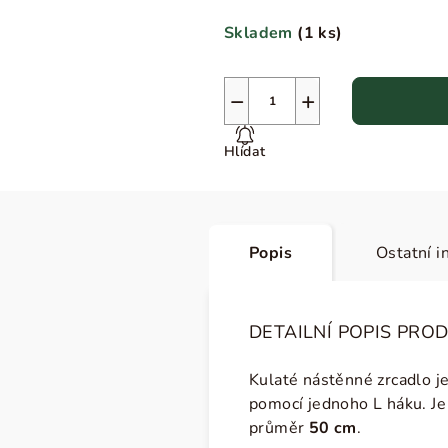
Skladem
(
1 ks
)
−
+
Hlídat
Popis
Ostatní i
DETAILNÍ POPIS PRO
Kulaté nástěnné zrcadlo je
pomocí jednoho L háku. Je
průměr
50 cm
.