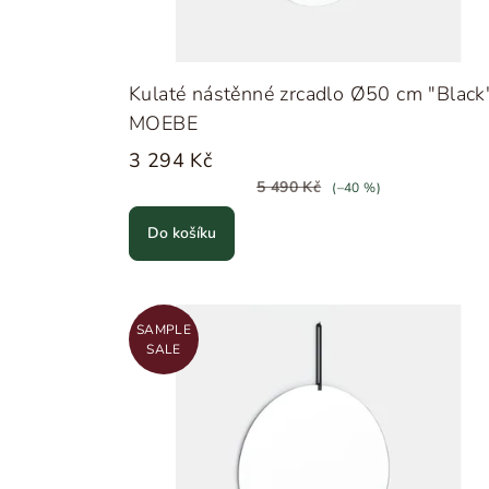
Kulaté nástěnné zrcadlo Ø50 cm "Black
MOEBE
3 294 Kč
5 490 Kč
(–40 %)
Do košíku
SAMPLE
SALE