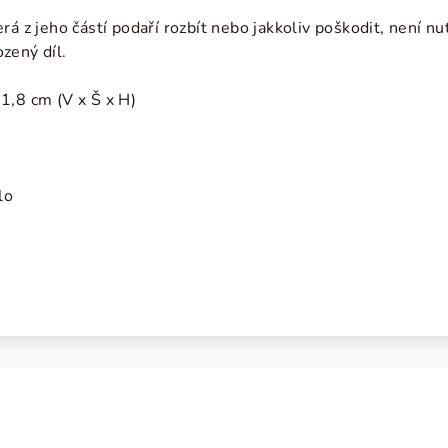
rá z jeho částí podaří rozbít nebo jakkoliv poškodit, není nu
zený díl.
1,8 cm (V x Š x H)
lo