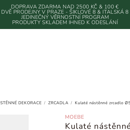
DOPRAVA ZDARMA NAD 2500 KČ & 100 €
DVĚ PRODEJNY V PRAZE - ŠIKLOVÉ 8 & ITALSKÁ 8
JEDINEČNÝ VĚRNOSTNÍ PROGRAM
PRODUKTY SKLADEM IHNED K ODESLÁNÍ
STĚNNÉ DEKORACE
/
ZRCADLA
/
Kulaté nástěnné zrcadlo Ø
MOEBE
Kulaté nástěnn