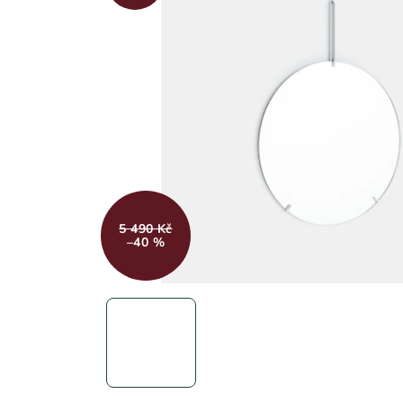
5 490 Kč
–40 %