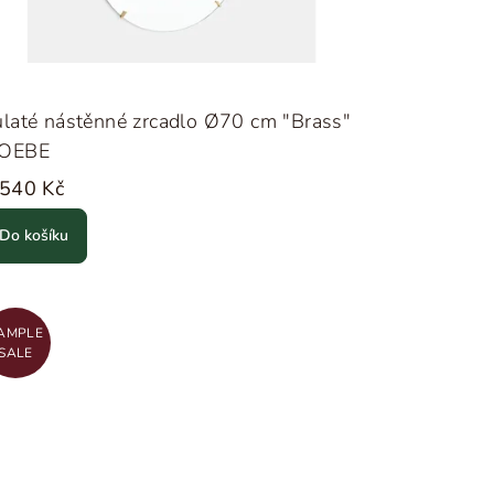
laté nástěnné zrcadlo Ø70 cm "Brass"
OEBE
 540 Kč
Do košíku
AMPLE
SALE