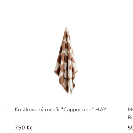
m
Kostkovaný ručník "Cappuccino" HAY
M
B
750 Kč
5