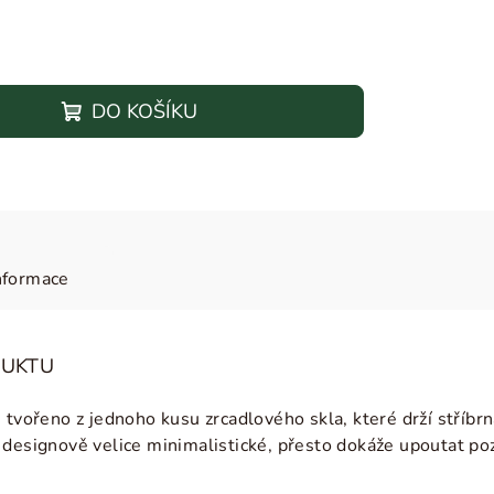
DO KOŠÍKU
nformace
DUKTU
 tvořeno z jednoho kusu zrcadlového skla, které drží stříbr
 designově velice minimalistické, přesto dokáže upoutat po