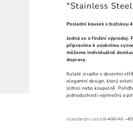
"Stainless Ste
Poslední kousek s božskou 4
Jedná se o finální výprodej.
připravíme k osobnímu vyzve
můžeme individuálně domluv
dopravy.
Kulaté zrcadlo s decentní stř
elegantní design, který estet
ložnici nebo koupelně. Pořiďt
jednoduchosti výjimečný a p
standardní cena:
5 490 Kč
–4