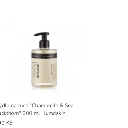
ýdlo na ruce "Chamomile & Sea
uckthorn" 300 ml Humdakin
90 Kč