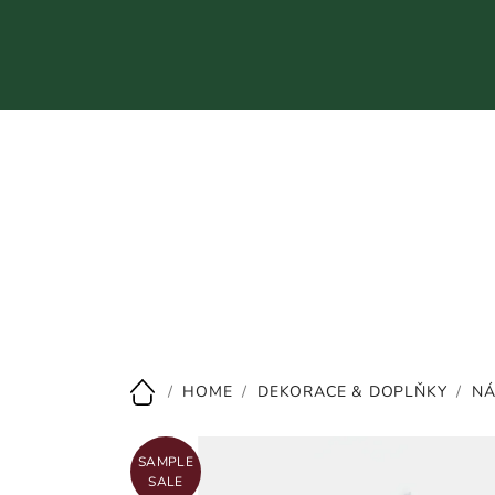
Přejít
na
obsah
CZK
/
HOME
/
DEKORACE & DOPLŇKY
/
NÁ
Domů
SAMPLE
SALE