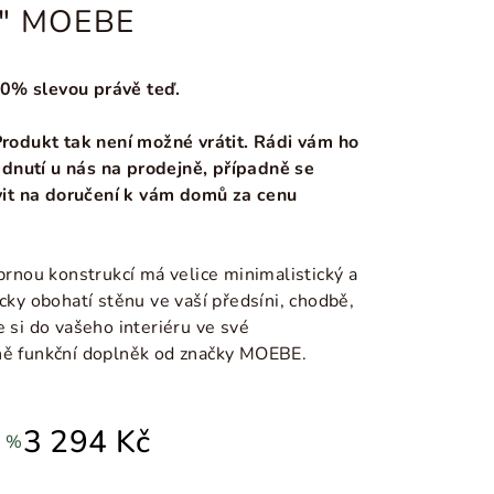
el" MOEBE
0% slevou právě teď.
 Produkt tak není možné vrátit. Rádi vám ho
dnutí u nás na prodejně, případně se
it na doručení k vám domů za cenu
íbrnou konstrukcí má velice minimalistický a
icky obohatí stěnu ve vaší předsíni, chodbě,
e si do vašeho interiéru ve své
lně funkční doplněk od značky MOEBE.
3 294 Kč
0 %