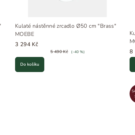
"
Kulaté nástěnné zrcadlo Ø50 cm "Brass"
Ku
MOEBE
M
3 294 Kč
8
5 490 Kč
(–40 %)
Do košíku
S