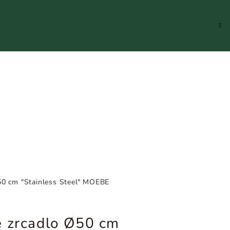
Hledat
Přihlášení
Náku
koší
50 cm "Stainless Steel" MOEBE
é zrcadlo Ø50 cm