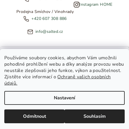
Instagram HOME
Prodejna Smíchov / Vinohrady
+420 607 308 886
info@salted.cz
NOVINKY ZE SALTED
Používáme soubory cookies
, abychom Vám umožnili
pohodlné prohlížení webu a díky analýze provozu webu
Copyright 2026
SALTED
. Všechna práva vyhrazena.
Upravit
neustále zlepšovali jeho funkce, výkon a použitelnost.
nastavení cookies
Zjistěte více informací o
Ochraně vašich osobních
Toužíte dostávat novinky z
údajů.
Salted Kids
Vytvořil Shoptet
|
Tomáš Gánoci
Salted Home
Nastavení
Salted Kids & Home
Chci být v obraze!
Odmítnout
Souhlasím
Zásady zpracování osobních údajů