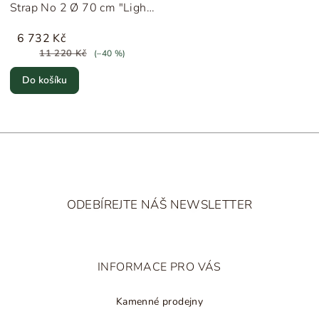
Strap No 2 Ø 70 cm "Light
Brown" HAY
6 732 Kč
11 220 Kč
(–40 %)
Do košíku
Z
á
ODEBÍREJTE NÁŠ NEWSLETTER
p
a
t
INFORMACE PRO VÁS
í
Kamenné prodejny