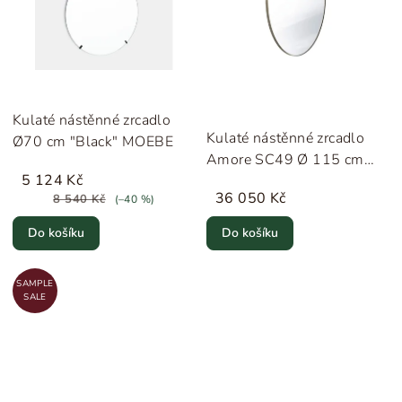
Kulaté nástěnné zrcadlo
Kulaté nástěnné zrcadlo
Ø70 cm "Black" MOEBE
Amore SC49 Ø 115 cm
5 124 Kč
"Bronzed Brass" &Tradition
36 050 Kč
8 540 Kč
(–40 %)
Do košíku
Do košíku
SAMPLE
SALE