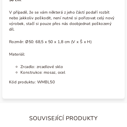
V případě, že se vám některá z jeho částí podaří rozbít
nebo jakkoliv poškodit, není nutné si pořizovat celý nový
výrobek, stačí si pouze přes nás doobjednat poškozený
díl.
Rozměr:
Ø50: 68,5 x 50 x 1,8 cm (V x Š x H)
Materiál:
Zrcadlo: zrcadlové sklo
Konstrukce: mosaz, ocel
Kód produktu: WMBL50
SOUVISEJÍCÍ PRODUKTY