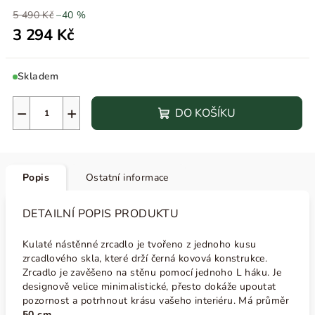
5 490 Kč
–40 %
3 294 Kč
Skladem
−
+
DO KOŠÍKU
Popis
Ostatní informace
DETAILNÍ POPIS PRODUKTU
Kulaté nástěnné zrcadlo je tvořeno z jednoho kusu
zrcadlového skla, které drží černá kovová konstrukce.
Zrcadlo je zavěšeno na stěnu pomocí jednoho L háku. Je
designově velice minimalistické, přesto dokáže upoutat
pozornost a potrhnout krásu vašeho interiéru. Má průměr
50 cm
.