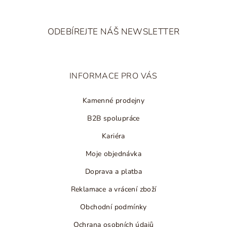
Z
á
ODEBÍREJTE NÁŠ NEWSLETTER
p
a
t
INFORMACE PRO VÁS
í
Kamenné prodejny
B2B spolupráce
Kariéra
Moje objednávka
Doprava a platba
Reklamace a vrácení zboží
Obchodní podmínky
Ochrana osobních údajů