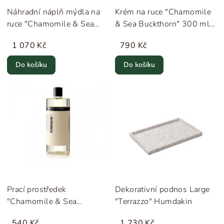
Náhradní náplň mýdla na
Krém na ruce "Chamomile
ruce "Chamomile & Sea
& Sea Buckthorn" 300 ml
Buckthorn" Humdakin
Humdakin
1 070 Kč
790 Kč
Do košíku
Do košíku
Prací prostředek
Dekorativní podnos Large
"Chamomile & Sea
"Terrazzo" Humdakin
Buckthorn" Humdakin
540 Kč
1 230 Kč