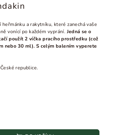
mdakin
í heřmánku a rakytníku, které zanechá vaše
mně vonící po každém vyprání.
Jedná se o
tačí použít 2 víčka pracího prostředku (což
m nebo 30 ml). S celým balením vyperete
 České republice.