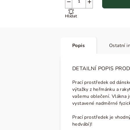
−
+
Hlídat
Popis
Ostatní i
DETAILNÍ POPIS PRO
Prací prostředek od dánsk
výtažky z heřmánku a rakyt
vašemu oblečení. Vlákna js
vystavené nadměrné fyzické
Prací prostředek je vhodný
hedvábí)!