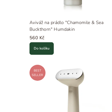
Aviváž na prádlo "Chamomile & Sea
Buckthorn" Humdakin
560 Kč
Do košíku
BEST
SELLER