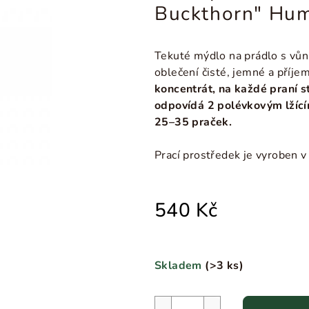
Buckthorn" Hu
Tekuté mýdlo na prádlo s vůn
oblečení čisté, jemné a příje
koncentrát, na každé praní s
odpovídá 2 polévkovým lžící
25
–35 praček.
Prací prostředek je vyroben v
540 Kč
Skladem
(
>3 ks
)