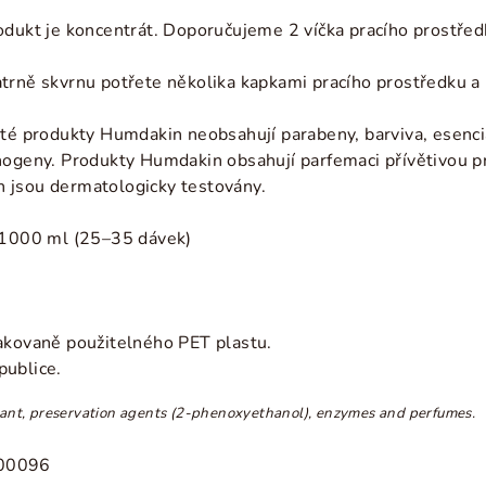
dukt je koncentrát. Doporučujeme 2 víčka pracího prostřed
rně skvrnu potřete několika kapkami pracího prostředku a
té produkty Humdakin neobsahují parabeny, barviva, esenciál
nogeny. Produkty Humdakin obsahují parfemaci přívětivou pr
 jsou dermatologicky testovány.
 1000 ml (25
–35 dávek)
akovaně použitelného PET plastu.
publice.
ctant, preservation agents (2-phenoxyethanol), enzymes and perfumes.
000096