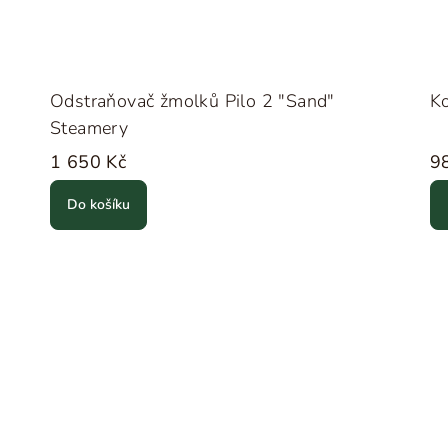
Odstraňovač žmolků Pilo 2 "Sand"
Ko
Steamery
1 650 Kč
9
Do košíku