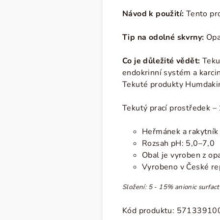
Návod k použití:
Tento pro
Tip na odolné skvrny:
Opat
Co je důležité vědět:
Teku
endokrinní systém a karci
Tekuté produkty Humdakin
Tekutý prací prostředek
–
Heřmánek a rakytník
Rozsah pH: 5,0–7,0
Obal je vyroben z op
Vyrobeno v České re
Složení: 5 - 15% anionic surfa
Kód produktu: 5713391