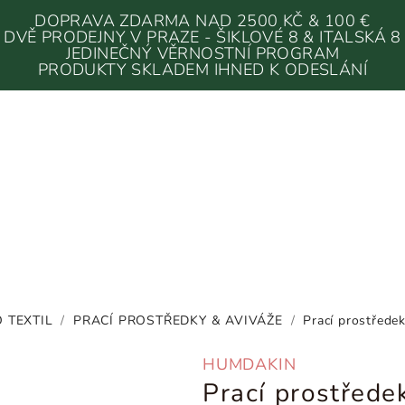
DOPRAVA ZDARMA NAD 2500 KČ & 100 €
DVĚ PRODEJNY V PRAZE - ŠIKLOVÉ 8 & ITALSKÁ 8
JEDINEČNÝ VĚRNOSTNÍ PROGRAM
PRODUKTY SKLADEM IHNED K ODESLÁNÍ
O TEXTIL
/
PRACÍ PROSTŘEDKY & AVIVÁŽE
/
Prací prostřed
HUMDAKIN
Prací prostřed