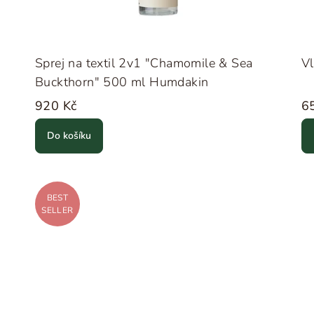
Sprej na textil 2v1 "Chamomile & Sea
Vl
Buckthorn" 500 ml Humdakin
920 Kč
6
Do košíku
BEST
SELLER