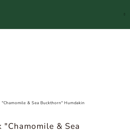
Hledat
Přihlášení
Náku
koší
ek "Chamomile & Sea Buckthorn" Humdakin
ek "Chamomile & Sea