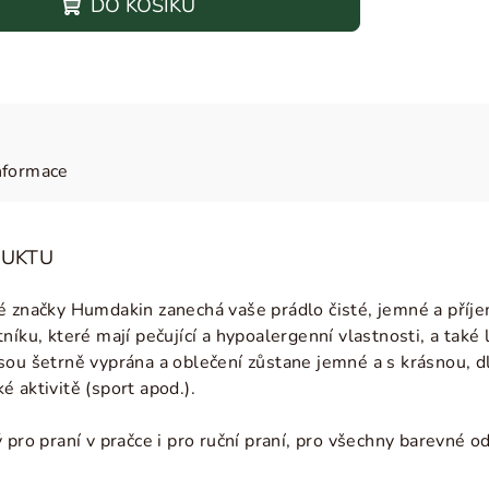
DO KOŠÍKU
nformace
DUKTU
é značky Humdakin zanechá vaše prádlo čisté, jemné a příje
níku, které mají pečující a hypoalergenní vlastnosti, a také 
ou šetrně vyprána a oblečení zůstane jemné a s krásnou, dlo
 aktivitě (sport apod.).
 pro praní v pračce i pro ruční praní, pro všechny barevné o