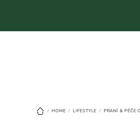
Přejít
na
obsah
CZK
/
HOME
/
LIFESTYLE
/
PRANÍ & PÉČE 
Domů