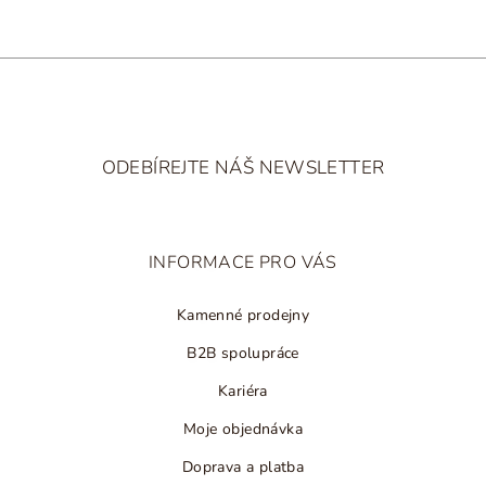
Z
á
ODEBÍREJTE NÁŠ NEWSLETTER
p
a
t
INFORMACE PRO VÁS
í
Kamenné prodejny
B2B spolupráce
Kariéra
Moje objednávka
Doprava a platba