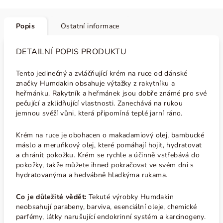
Popis
Ostatní informace
DETAILNÍ POPIS PRODUKTU
Tento jedinečný a zvláčňující krém na ruce od dánské
značky Humdakin obsahuje výtažky z rakytníku a
heřmánku. Rakytník a heřmánek jsou dobře známé pro své
pečující a zklidňující vlastnosti. Zanechává na rukou
jemnou svěží vůni, která připomíná teplé jarní ráno.
Krém na ruce je obohacen o makadamiový olej, bambucké
máslo a meruňkový olej, které pomáhají hojit, hydratovat
a chránit pokožku. Krém se rychle a účinně vstřebává do
pokožky, takže můžete ihned pokračovat ve svém dni s
hydratovanýma a hedvábně hladkýma rukama.
Co je důležité vědět:
Tekuté výrobky Humdakin
neobsahují parabeny, barviva, esenciální oleje, chemické
parfémy, látky narušující endokrinní systém a karcinogeny.