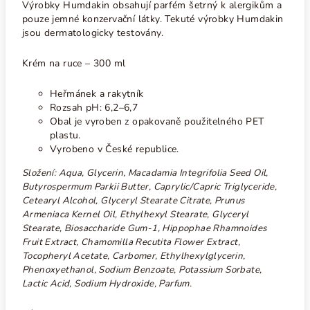
Výrobky Humdakin obsahují parfém šetrný k alergikům a
pouze jemné konzervační látky. Tekuté výrobky Humdakin
jsou dermatologicky testovány.
Krém na ruce
– 300 ml
Heřmánek a rakytník
Rozsah pH: 6,2–6,7
Obal je vyroben z opakovaně použitelného PET
plastu.
Vyrobeno v České republice.
Složení: Aqua, Glycerin, Macadamia Integrifolia Seed Oil,
Butyrospermum Parkii Butter, Caprylic/Capric Triglyceride,
Cetearyl Alcohol, Glyceryl Stearate Citrate, Prunus
Armeniaca Kernel Oil, Ethylhexyl Stearate, Glyceryl
Stearate, Biosaccharide Gum-1, Hippophae Rhamnoides
Fruit Extract, Chamomilla Recutita Flower Extract,
Tocopheryl Acetate, Carbomer, Ethylhexylglycerin,
Phenoxyethanol, Sodium Benzoate, Potassium Sorbate,
Lactic Acid, Sodium Hydroxide, Parfum.