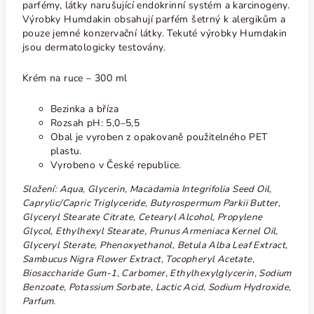
parfémy, látky narušující endokrinní systém a karcinogeny.
Výrobky Humdakin obsahují parfém šetrný k alergikům a
pouze jemné konzervační látky. Tekuté výrobky Humdakin
jsou dermatologicky testovány.
Krém na ruce
– 300 ml
Bezinka a bříza
Rozsah pH: 5,0–5,5
Obal je vyroben z opakovaně použitelného PET
plastu.
Vyrobeno v České republice.
Složení: Aqua, Glycerin, Macadamia Integrifolia Seed Oil,
Caprylic/Capric Triglyceride, Butyrospermum Parkii Butter,
Glyceryl Stearate Citrate, Cetearyl Alcohol, Propylene
Glycol, Ethylhexyl Stearate, Prunus Armeniaca Kernel Oil,
Glyceryl Sterate, Phenoxyethanol, Betula Alba Leaf Extract,
Sambucus Nigra Flower Extract, Tocopheryl Acetate,
Biosaccharide Gum-1, Carbomer, Ethylhexylglycerin, Sodium
Benzoate, Potassium Sorbate, Lactic Acid, Sodium Hydroxide,
Parfum.