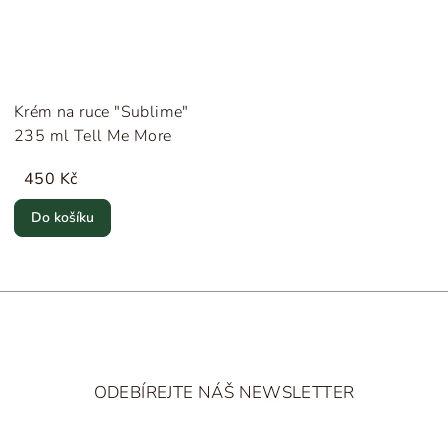
Krém na ruce "Sublime"
235 ml Tell Me More
450 Kč
Do košíku
Z
á
ODEBÍREJTE NÁŠ NEWSLETTER
p
a