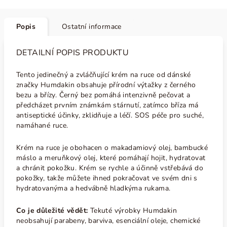
Popis
Ostatní informace
DETAILNÍ POPIS PRODUKTU
Tento jedinečný a zvláčňující krém na ruce od dánské
značky Humdakin obsahuje přírodní výtažky z černého
bezu a břízy. Černý b
ez pomáhá intenzivně pečovat a
předcházet prvním známkám stárnutí, zatímco bříza má
antiseptické účinky, zklidňuje a léčí. SOS péče pro suché,
namáhané ruce.
Krém na ruce je obohacen o makadamiový olej, bambucké
máslo a meruňkový olej, které pomáhají hojit, hydratovat
a chránit pokožku. Krém se rychle a účinně vstřebává do
pokožky, takže můžete ihned pokračovat ve svém dni s
hydratovanýma a hedvábně hladkýma rukama.
Co je důležité vědět:
Tekuté výrobky Humdakin
neobsahují parabeny, barviva, esenciální oleje, chemické