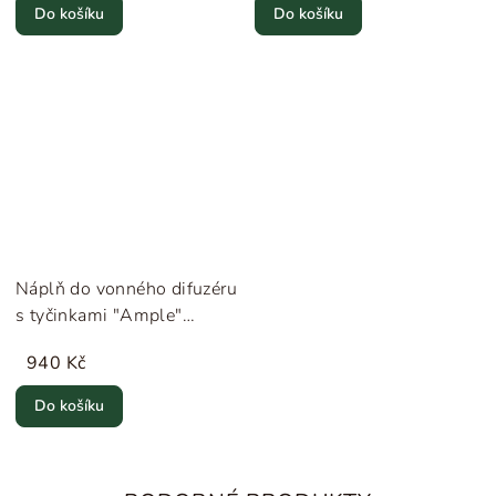
Do košíku
Do košíku
Náplň do vonného difuzéru
s tyčinkami "Ample"
Humdakin
940 Kč
Do košíku