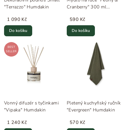
Dekorativní podnos Small
Mýdlo na ruce "Peony &
"Terrazzo" Humdakin
Cranberry" 300 ml
Humdakin
1 090 Kč
590 Kč
Do košíku
Do košíku
BEST
SELLER
Vonný difuzér s tyčinkami
Pletený kuchyňský ručník
"Vipaka" Humdakin
"Evergreen" Humdakin
1 240 Kč
570 Kč