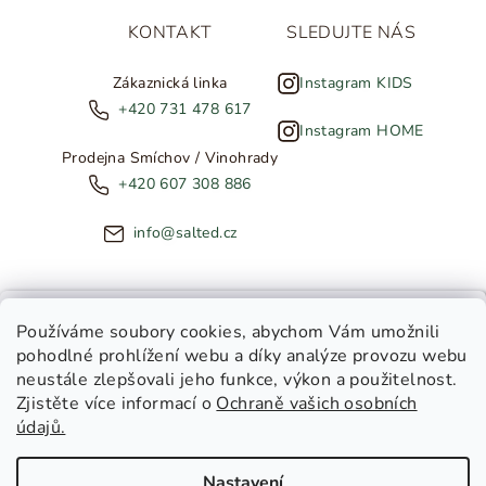
KONTAKT
SLEDUJTE NÁS
Zákaznická linka
Instagram KIDS
+420 731 478 617
Instagram HOME
Prodejna Smíchov / Vinohrady
+420 607 308 886
info@salted.cz
NOVINKY ZE SALTED
Používáme soubory cookies
, abychom Vám umožnili
pohodlné prohlížení webu a díky analýze provozu webu
Copyright 2026
SALTED
. Všechna práva vyhrazena.
Upravit
neustále zlepšovali jeho funkce, výkon a použitelnost.
nastavení cookies
Zjistěte více informací o
Ochraně vašich osobních
Toužíte dostávat novinky z
údajů.
Salted Kids
Vytvořil Shoptet
|
Tomáš Gánoci
Salted Home
Nastavení