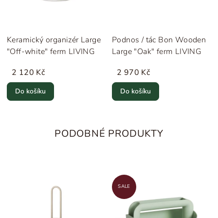
Keramický organizér Large
Podnos / tác Bon Wooden
"Off-white" ferm LIVING
Large "Oak" ferm LIVING
2 120 Kč
2 970 Kč
Do košíku
Do košíku
PODOBNÉ PRODUKTY
SALE