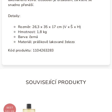
snadno přenáší.
Detaily:
Rozměr: 26,3 x 35 x 17 cm (V x Š x H)
Hmotnost: 1,8 kg
Barva: černá
Materiál: práškově lakované železo
Kód produktu:
1104263283
SOUVISEJÍCÍ PRODUKTY
BEST
SELLER