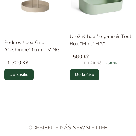
Úložný box / organizér Tool
Podnos / box Grib
Box "Mint" HAY
"Cashmere" ferm LIVING
560 Kč
1 720 Kč
1 120 Kč
(–50 %)
Do košíku
Do košíku
Z
á
ODEBÍREJTE NÁŠ NEWSLETTER
p