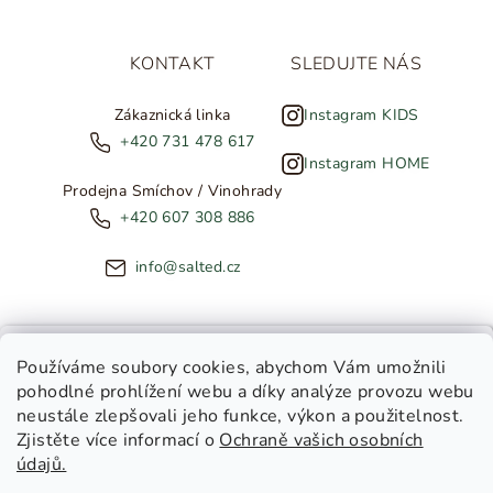
KONTAKT
SLEDUJTE NÁS
Zákaznická linka
Instagram KIDS
+420 731 478 617
Instagram HOME
Prodejna Smíchov / Vinohrady
+420 607 308 886
info@salted.cz
NOVINKY ZE SALTED
Používáme soubory cookies
, abychom Vám umožnili
pohodlné prohlížení webu a díky analýze provozu webu
Copyright 2026
SALTED
. Všechna práva vyhrazena.
Upravit
neustále zlepšovali jeho funkce, výkon a použitelnost.
nastavení cookies
Zjistěte více informací o
Ochraně vašich osobních
Toužíte dostávat novinky z
údajů.
Salted Kids
Vytvořil Shoptet
|
Tomáš Gánoci