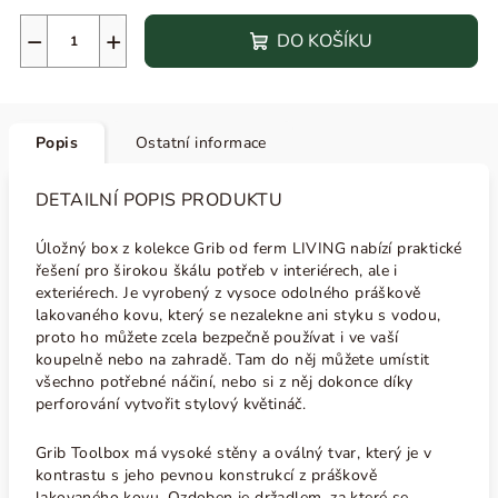
−
+
DO KOŠÍKU
Popis
Ostatní informace
DETAILNÍ POPIS PRODUKTU
Úložný box z kolekce Grib od ferm LIVING nabízí praktické
řešení pro širokou škálu potřeb v interiérech, ale i
exteriérech. Je vyrobený z vysoce odolného práškově
lakovaného kovu, který se nezalekne ani styku s vodou,
proto ho můžete zcela bezpečně používat i ve vaší
koupelně nebo na zahradě. Tam do něj můžete umístit
všechno potřebné náčiní, nebo si z něj dokonce díky
perforování vytvořit stylový květináč.
Grib Toolbox má vysoké stěny a
oválný tvar, který je v
kontrastu s jeho pevnou konstrukcí z práškově
lakovaného kovu. Ozdoben je držadlem, za které se