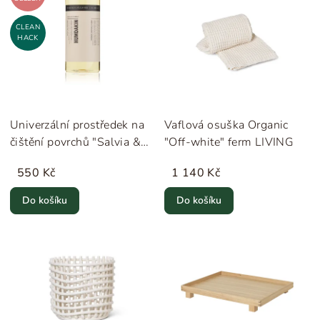
CLEAN
HACK
Univerzální prostředek na
Vaflová osuška Organic
čištění povrchů "Salvia &
"Off-white" ferm LIVING
Sea Buckthorn" Humdakin
550 Kč
1 140 Kč
Do košíku
Do košíku