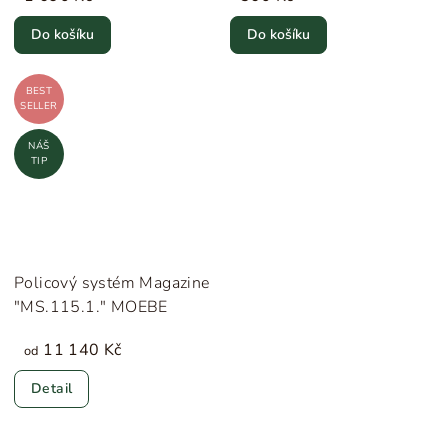
Do košíku
Do košíku
BEST
SELLER
NÁŠ
TIP
Policový systém Magazine
"MS.115.1." MOEBE
11 140 Kč
od
Detail