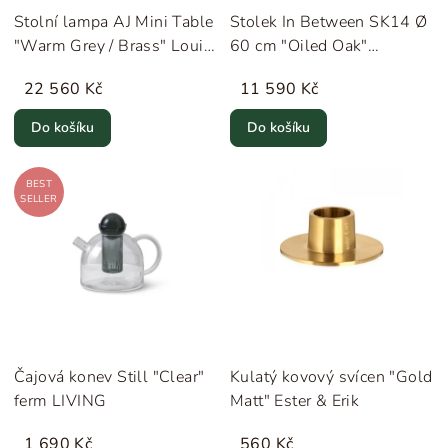
Stolní lampa AJ Mini Table
Stolek In Between SK14 Ø
"Warm Grey / Brass" Louis
60 cm "Oiled Oak"
Poulsen
&Tradition
22 560 Kč
11 590 Kč
Do košíku
Do košíku
BEST
SELLER
Čajová konev Still "Clear"
Kulatý kovový svícen "Gold
ferm LIVING
Matt" Ester & Erik
1 690 Kč
560 Kč