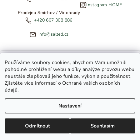
Instagram HOME
Prodejna Smíchov / Vinohrady
+420 607 308 886
info@salted.cz
NOVINKY ZE SALTED
Používáme soubory cookies
, abychom Vám umožnili
pohodlné prohlížení webu a díky analýze provozu webu
Copyright 2026
SALTED
. Všechna práva vyhrazena.
Upravit
neustále zlepšovali jeho funkce, výkon a použitelnost.
nastavení cookies
Zjistěte více informací o
Ochraně vašich osobních
Toužíte dostávat novinky z
údajů.
Salted Kids
Vytvořil Shoptet
|
Tomáš Gánoci
Salted Home
Nastavení
Salted Kids & Home
Chci být v obraze!
Odmítnout
Souhlasím
Zásady zpracování osobních údajů