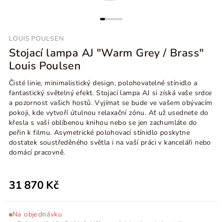
LOUIS POULSEN
Stojací lampa AJ "Warm Grey / Brass"
Louis Poulsen
Čisté linie, minimalistický design, polohovatelné stínidlo a
fantastický světelný efekt. Stojací lampa AJ si získá vaše srdce
a pozornost vašich hostů. Vyjímat se bude ve vašem obývacím
pokoji, kde vytvoří útulnou relaxační zónu. Ať už usednete do
křesla s vaší oblíbenou knihou nebo se jen zachumláte do
peřin k filmu. Asymetrické polohovací stínidlo poskytne
dostatek soustředěného světla i na vaší práci v kanceláři nebo
domácí pracovně.
31 870 Kč
Na objednávku