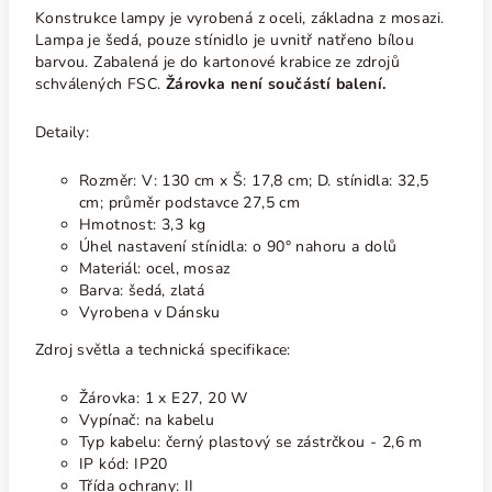
Konstrukce lampy je vyrobená z oceli, základna z mosazi.
Lampa je šedá, pouze stínidlo je uvnitř natřeno bílou
barvou. Zabalená je do kartonové krabice ze zdrojů
schválených FSC.
Žárovka není součástí balení.
Detaily:
Rozměr: V: 130 cm x Š: 17,8 cm; D. stínidla: 32,5
cm; průměr podstavce 27,5 cm
Hmotnost: 3,3 kg
Úhel nastavení stínidla: o 90°
nahoru a dolů
Materiál: ocel, mosaz
Barva: šedá, zlatá
Vyrobena v Dánsku
Zdroj světla a technická specifikace:
Žárovka: 1 x E27, 20 W
Vypínač: na kabelu
Typ kabelu: černý plastový se zástrčkou - 2,6 m
IP kód: IP20
Třída ochrany: II