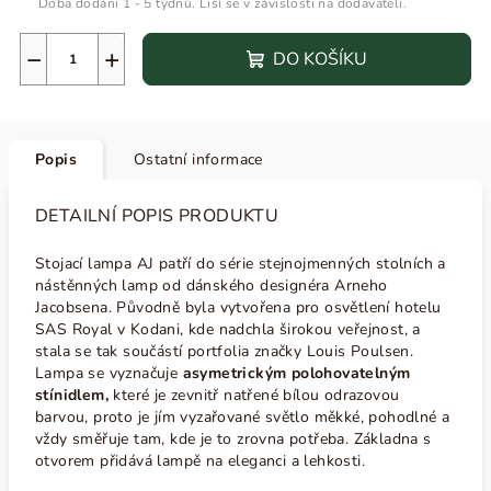
Doba dodání 1 - 5 týdnů. Liší se v závislosti na dodavateli.
−
+
DO KOŠÍKU
Popis
Ostatní informace
DETAILNÍ POPIS PRODUKTU
Stojací lampa AJ patří do série stejnojmenných stolních a
nástěnných lamp od dánského designéra Arneho
Jacobsena. Původně byla vytvořena pro osvětlení hotelu
SAS Royal v Kodani, kde nadchla širokou veřejnost, a
stala se tak součástí portfolia značky Louis Poulsen.
Lampa se vyznačuje
asymetrickým polohovatelným
stínidlem,
které je
zevnitř natřené bílou odrazovou
barvou, proto je jím vyzařované světlo měkké, pohodlné a
vždy směřuje tam, kde je to zrovna potřeba. Základna s
otvorem přidává lampě na eleganci a lehkosti.