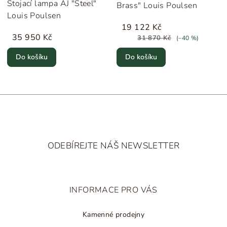
Stojací lampa AJ "Steel"
Brass" Louis Poulsen
Louis Poulsen
19 122 Kč
35 950 Kč
31 870 Kč
(–40 %)
Do košíku
Do košíku
Z
á
ODEBÍREJTE NÁŠ NEWSLETTER
p
a
t
INFORMACE PRO VÁS
í
Kamenné prodejny