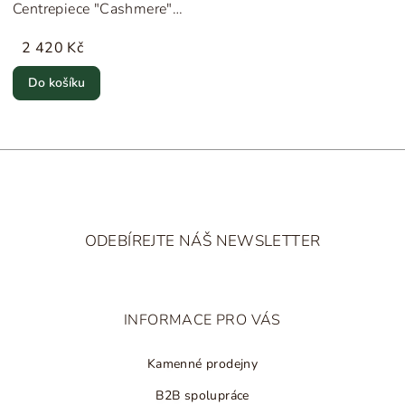
Centrepiece "Cashmere"
ferm LIVING
2 420 Kč
Do košíku
Z
á
ODEBÍREJTE NÁŠ NEWSLETTER
p
a
t
INFORMACE PRO VÁS
í
Kamenné prodejny
B2B spolupráce