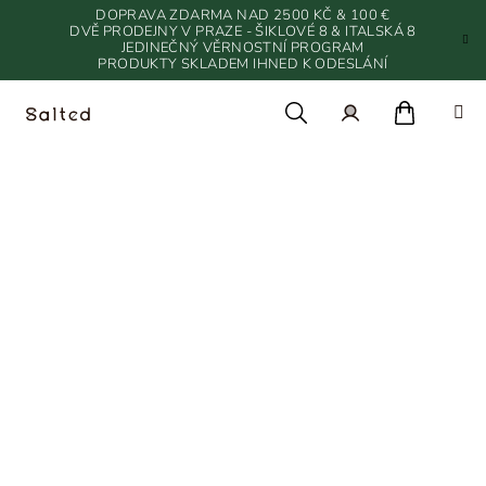
Přejít
DOPRAVA ZDARMA NAD 2500 KČ & 100 €
na
DVĚ PRODEJNY V PRAZE - ŠIKLOVÉ 8 & ITALSKÁ 8
JEDINEČNÝ VĚRNOSTNÍ PROGRAM
obsah
PRODUKTY SKLADEM IHNED K ODESLÁNÍ
Nákupn
Hledat
Přihlášení
ČISTÍCÍ PROSTŘEDKY
košík
Naše čisticí prostředky jsou šetrné ke všem povrchům i pokožce,
ale zároveň nekompromisní v boji s nečistotami a bakteriemi.
Pečlivě vybrané kombinace kvalitních ingrediencí zanechávají
domov dlouhou dobu provoněný jemnými, svěžími vůněmi, které
jsou navíc vhodné i pro alergiky. A ten design? Minimalistický,
elegantní a s pravou dávkou skandinávského stylu - každý
produkt tady je nejen funkčním pomocníkem, ale i stylovým
doplňkem do interiéru.