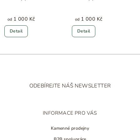
1 000 Kč
1 000 Kč
od
od
Detail
Detail
Z
á
ODEBÍREJTE NÁŠ NEWSLETTER
p
a
t
INFORMACE PRO VÁS
í
Kamenné prodejny
B2B spolupráce