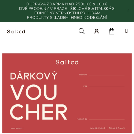
Přejít
DOPRAVA ZDARMA NAD 2500 KČ & 100 €
na
DVĚ PRODEJNY V PRAZE - ŠIKLOVÉ 8 & ITALSKÁ 8
JEDINEČNÝ VĚRNOSTNÍ PROGRAM
obsah
PRODUKTY SKLADEM IHNED K ODESLÁNÍ
Nákupn
Hledat
Přihlášení
košík