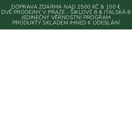
DOPRAVA ZDARMA NAD 2500 KČ & 100 €
DVĚ PRODEJNY V PRAZE - ŠIKLOVÉ 8 & ITALSKÁ 8
JEDINEČNÝ VĚRNOSTNÍ PROGRAM
PRODUKTY SKLADEM IHNED K ODESLÁNÍ
DELIKATESY