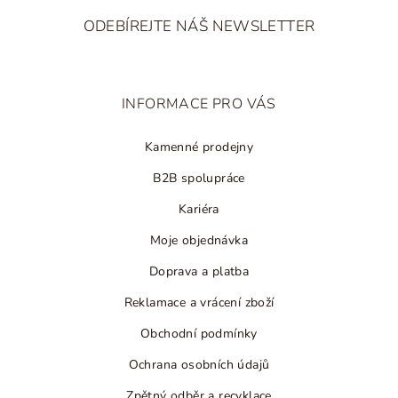
á
ODEBÍREJTE NÁŠ NEWSLETTER
p
a
t
INFORMACE PRO VÁS
í
Kamenné prodejny
B2B spolupráce
Kariéra
Moje objednávka
Doprava a platba
Reklamace a vrácení zboží
Obchodní podmínky
Ochrana osobních údajů
Zpětný odběr a recyklace