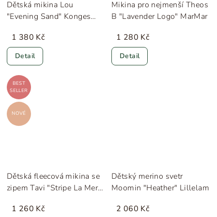
Dětská mikina Lou
Mikina pro nejmenší Theos
"Evening Sand" Konges
B "Lavender Logo" MarMar
Sløjd
1 380 Kč
1 280 Kč
Detail
Detail
BEST
SELLER
NOVÉ
Dětská fleecová mikina se
Dětský merino svetr
zipem Tavi "Stripe La Mer"
Moomin "Heather" Lillelam
Konges Sløjd
1 260 Kč
2 060 Kč