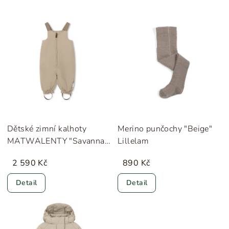
Dětské zimní kalhoty
Merino punčochy "Beige"
MATWALENTY "Savannah
Lillelam
Tan" MINI A TURE
2 590 Kč
890 Kč
Detail
Detail