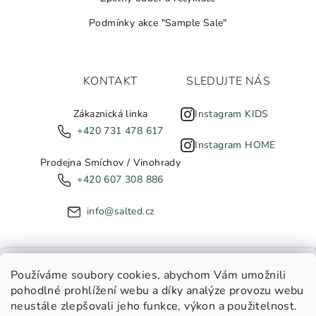
Podmínky akce "Sample Sale"
KONTAKT
SLEDUJTE NÁS
Zákaznická linka
Instagram KIDS
+420 731 478 617
Instagram HOME
Prodejna Smíchov / Vinohrady
+420 607 308 886
info@salted.cz
NOVINKY ZE SALTED
Používáme soubory cookies
, abychom Vám umožnili
pohodlné prohlížení webu a díky analýze provozu webu
Copyright 2026
SALTED
. Všechna práva vyhrazena.
Upravit
neustále zlepšovali jeho funkce, výkon a použitelnost.
nastavení cookies