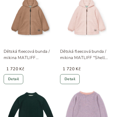
Dětská fleecová bunda /
Dětská fleecová bunda /
mikina MATLIFF
mikina MATLIFF "Shell
"Cinnamon Swirl" MINI A
Rose" MINI A TURE
1 720 Kč
1 720 Kč
TURE
Detail
Detail