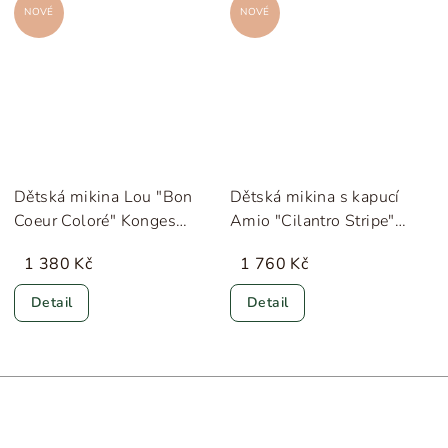
NOVÉ
NOVÉ
Dětská mikina Lou "Bon
Dětská mikina s kapucí
Coeur Coloré" Konges
Amio "Cilantro Stripe"
Sløjd
Konges Sløjd
1 380 Kč
1 760 Kč
Detail
Detail
Z