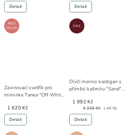
Detail
Detail
BEST
SALE
SELLER
Dívčí merino kardigan s
Zavinovací svetřík pro
příměsí kašmíru "Sand"
miminka Tanea "Off White
Copenhagen Colors
1 992 Kč
Stripe" MarMar
1 620 Kč
3 320 Kč
(–40 %)
Detail
Detail