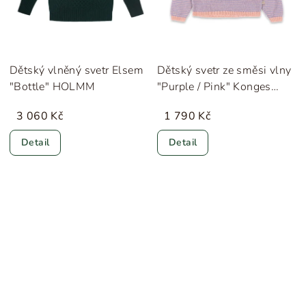
Dětský vlněný svetr Elsem
Dětský svetr ze směsi vlny
"Bottle" HOLMM
"Purple / Pink" Konges
Sløjd
3 060 Kč
1 790 Kč
Detail
Detail