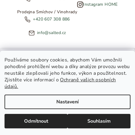
Instagram HOME
Prodejna Smíchov / Vinohrady
+420 607 308 886
info@salted.cz
NOVINKY ZE SALTED
Používáme soubory cookies
, abychom Vám umožnili
pohodlné prohlížení webu a díky analýze provozu webu
Copyright 2026
SALTED
. Všechna práva vyhrazena.
Upravit
neustále zlepšovali jeho funkce, výkon a použitelnost.
nastavení cookies
Zjistěte více informací o
Ochraně vašich osobních
Toužíte dostávat novinky z
údajů.
Salted Kids
Vytvořil Shoptet
|
Tomáš Gánoci
Salted Home
Nastavení
Salted Kids & Home
Chci být v obraze!
Odmítnout
Souhlasím
Zásady zpracování osobních údajů