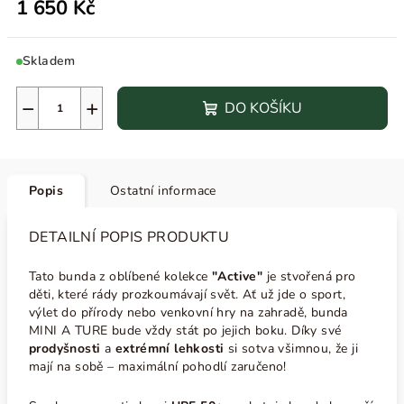
1 650 Kč
Skladem
−
+
DO KOŠÍKU
Popis
Ostatní informace
DETAILNÍ POPIS PRODUKTU
Tato bunda z oblíbené kolekce
"Active"
je stvořená pro
děti, které rády prozkoumávají svět. Ať už jde o sport,
výlet do přírody nebo venkovní hry na zahradě, bunda
MINI A TURE bude vždy stát po jejich boku. Díky své
prodyšnosti
a
extrémní lehkosti
si sotva všimnou, že ji
mají na sobě – maximální pohodlí zaručeno!