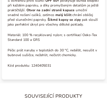
S ochranou proti slunci
UPF 50+
poskytuje bunda bezpečí
při každém paprsku, a díky promyšleným detailům je ještě
praktičtější.
Otvor na zadní straně kapuce
umožní
snadné nošení culíků, zatímco
malý kšilt
chrání obličej
před slunečními paprsky.
Šikmé kapsy se zipy
pak slouží
jako perfektní úkryt pro všechny dětské poklady.
Materiál: 100 % recyklovaný nylon
; s certifikací Oeko-Tex
Standard 100 a GRS
Péče:
p
rát naruby v teplotách do 30 °C, nebělit, nesušit v
bubnové sušičce, nežehlit, nečistit chemicky.
Kód produktu:
1240405031
SOUVISEJÍCÍ PRODUKTY