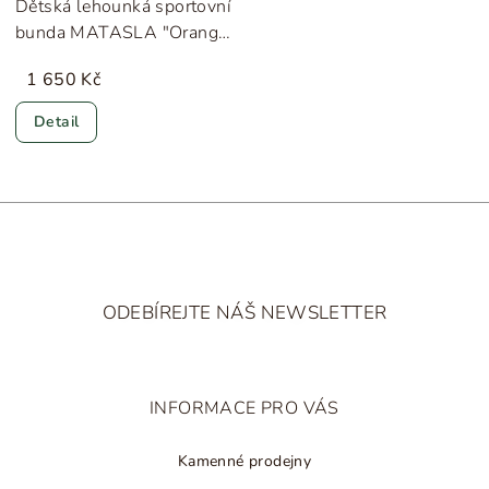
Dětská lehounká sportovní
bunda MATASLA "Orange
Ginger" MINI A TURE
1 650 Kč
Detail
Z
á
ODEBÍREJTE NÁŠ NEWSLETTER
p
a
t
INFORMACE PRO VÁS
í
Kamenné prodejny