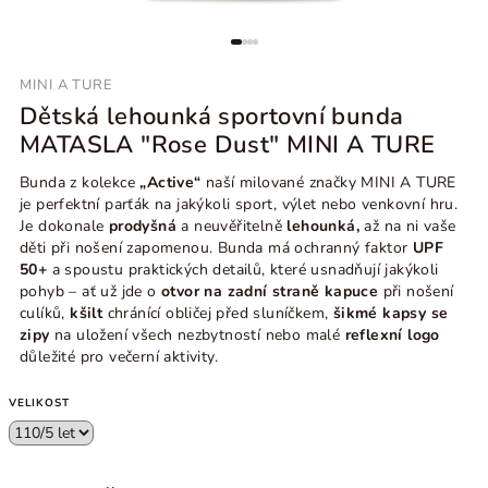
MINI A TURE
Dětská lehounká sportovní bunda
MATASLA "Rose Dust" MINI A TURE
Bunda z kolekce
„Active“
naší milované značky MINI A TURE
je perfektní parťák na jakýkoli sport, výlet nebo venkovní hru.
Je dokonale
prodyšná
a neuvěřitelně
lehounká,
až na ni vaše
děti při nošení zapomenou. Bunda má ochranný faktor
UPF
50+
a spoustu praktických detailů, které usnadňují jakýkoli
pohyb – ať už jde o
otvor na zadní straně kapuce
při nošení
culíků,
kšilt
chránící obličej před sluníčkem,
šikmé kapsy se
zipy
na uložení všech nezbytností nebo malé
reflexní logo
důležité pro večerní aktivity.
VELIKOST