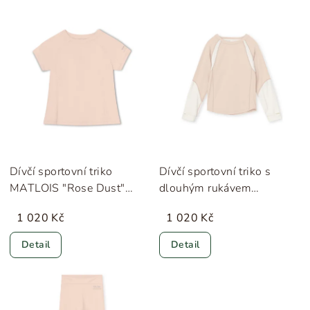
Dívčí sportovní triko
Dívčí sportovní triko s
MATLOIS "Rose Dust"
dlouhým rukávem
MINI A TURE
MATLENDI "Rose Dust"
1 020 Kč
1 020 Kč
MINI A TURE
Detail
Detail