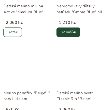
Dětská merino mikina
Nepromokavý dětský
Active "Medium Blue"
batůžek "Ombre Blue" MINI
Lillelam
A TURE
2 060 Kč
1 210 Kč
Detail
Do košíku
Merino ponožky "Beige" 2
Dětský merino svetr
páry Lillelam
Classic Rib "Beige"
Lillelam
870 Kč
2 060 Kč