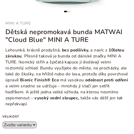
MINI A TURE
Dětská nepromokavá bunda MATWAI
"Cloud Blue" MINI A TURE
Lehounká, krásně prodyšná,
bez podšívky,
a navíc s
10letou
zárukou
. Přesně taková je bunda od dánské značky MINI A
TURE. Ikonický střih a špičatá kapuce jí dodávají velmi
roztomilý vzhled. Bundu využijete do města, na procházky, ale
také do školky, na hřiště nebo do lesa, protože díky povrchové
úpravě
Bionic Finish® Eco
má vysokou
odolnost proti odření
a velmi snadno se udržuje
– mnohdy ji stačí jen setřít
hadříkem. A ještě jedna velká výhoda, na kterou nesmíme
zapomenout
–
vysoký vodní sloupec,
takže vás déšť jen tak
nepřekvapí.
VELIKOST