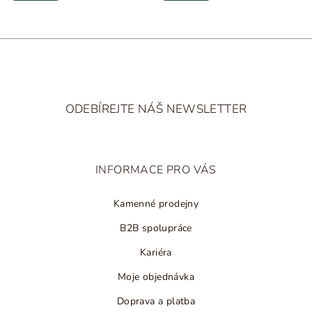
Z
á
ODEBÍREJTE NÁŠ NEWSLETTER
p
a
t
INFORMACE PRO VÁS
í
Kamenné prodejny
B2B spolupráce
Kariéra
Moje objednávka
Doprava a platba