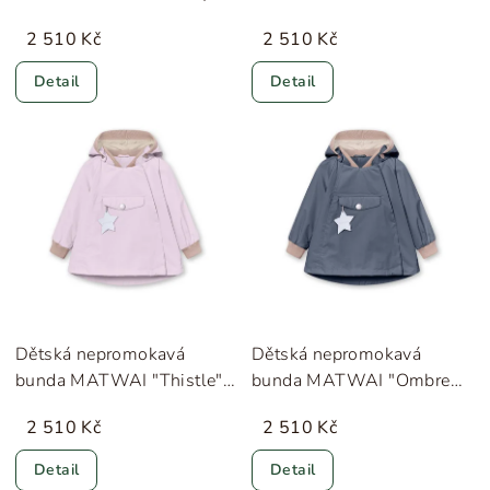
Citron" MINI A TURE
Green" MINI A TURE
2 510 Kč
2 510 Kč
Detail
Detail
Dětská nepromokavá
Dětská nepromokavá
bunda MATWAI "Thistle"
bunda MATWAI "Ombre
MINI A TURE
Blue" MINI A TURE
2 510 Kč
2 510 Kč
Detail
Detail