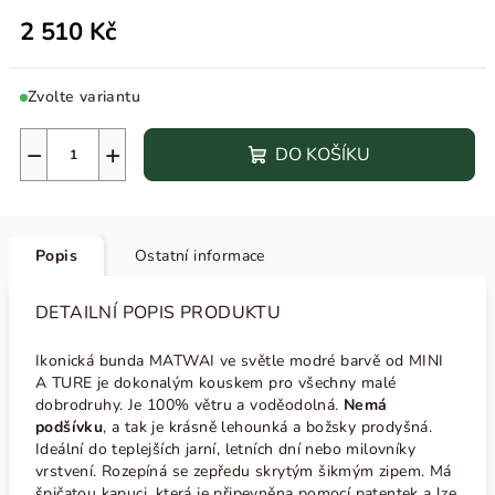
2 510 Kč
Zvolte variantu
−
+
DO KOŠÍKU
Popis
Ostatní informace
DETAILNÍ POPIS PRODUKTU
Ikonická bunda MATWAI ve světle modré barvě od MINI
A TURE je dokonalým kouskem pro všechny malé
dobrodruhy. Je 100% větru a voděodolná.
Nemá
podšívku
, a tak je krásně lehounká a božsky prodyšná.
Ideální do teplejších jarní, letních dní nebo milovníky
vrstvení. Rozepíná se zepředu skrytým šikmým zipem. Má
špičatou kapuci, která je připevněna pomocí patentek a lze