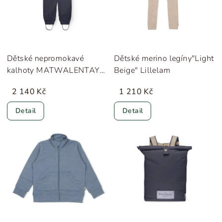
Dětské nepromokavé
Dětské merino legíny"Light
kalhoty MATWALENTAYA
Beige" Lillelam
"Ombre Blue" MINI A
2 140 Kč
1 210 Kč
TURE
Detail
Detail