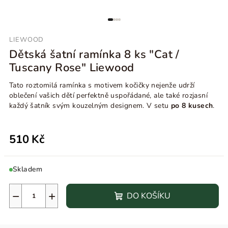
LIEWOOD
Dětská šatní ramínka 8 ks "Cat /
Tuscany Rose" Liewood
Tato roztomilá ramínka s motivem kočičky nejenže udrží
oblečení vašich dětí perfektně uspořádané, ale také rozjasní
každý šatník svým kouzelným designem. V setu
po 8 kusech
.
510 Kč
Skladem
−
+
DO KOŠÍKU