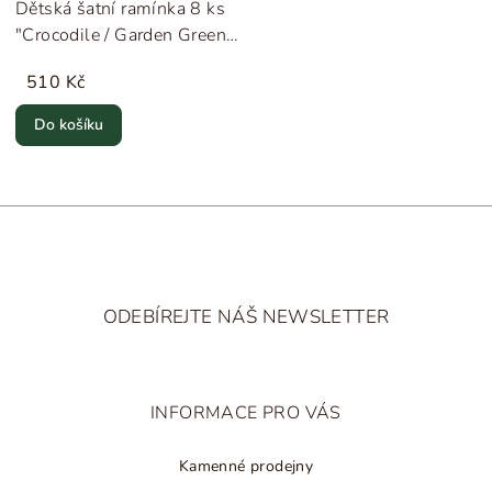
Dětská šatní ramínka 8 ks
"Crocodile / Garden Green"
Liewood
510 Kč
Do košíku
Z
á
ODEBÍREJTE NÁŠ NEWSLETTER
p
a
t
INFORMACE PRO VÁS
í
Kamenné prodejny