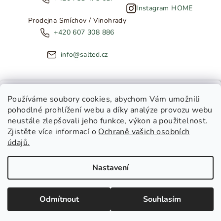
Instagram HOME
Prodejna Smíchov / Vinohrady
+420 607 308 886
info@salted.cz
NOVINKY ZE SALTED
Používáme soubory cookies
, abychom Vám umožnili
pohodlné prohlížení webu a díky analýze provozu webu
Copyright 2026
SALTED
. Všechna práva vyhrazena.
Upravit
neustále zlepšovali jeho funkce, výkon a použitelnost.
nastavení cookies
Zjistěte více informací o
Ochraně vašich osobních
Toužíte dostávat novinky z
údajů.
Salted Kids
Vytvořil Shoptet
|
Tomáš Gánoci
Salted Home
Nastavení
Salted Kids & Home
Chci být v obraze!
Odmítnout
Souhlasím
Zásady zpracování osobních údajů