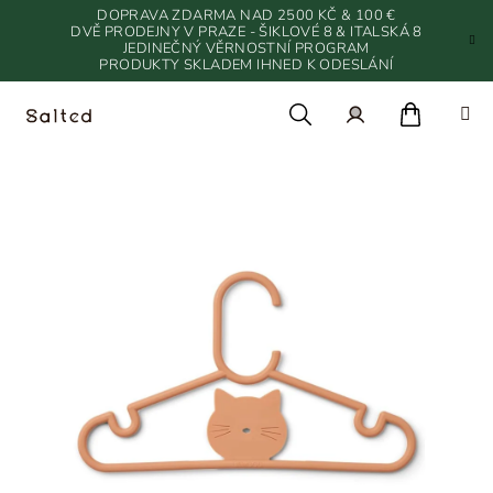
Přejít
DOPRAVA ZDARMA NAD 2500 KČ & 100 €
na
DVĚ PRODEJNY V PRAZE - ŠIKLOVÉ 8 & ITALSKÁ 8
JEDINEČNÝ VĚRNOSTNÍ PROGRAM
obsah
PRODUKTY SKLADEM IHNED K ODESLÁNÍ
Nákupn
Hledat
Přihlášení
košík