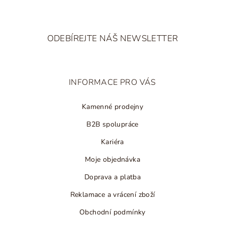
Z
á
ODEBÍREJTE NÁŠ NEWSLETTER
p
a
t
INFORMACE PRO VÁS
í
Kamenné prodejny
B2B spolupráce
Kariéra
Moje objednávka
Doprava a platba
Reklamace a vrácení zboží
Obchodní podmínky