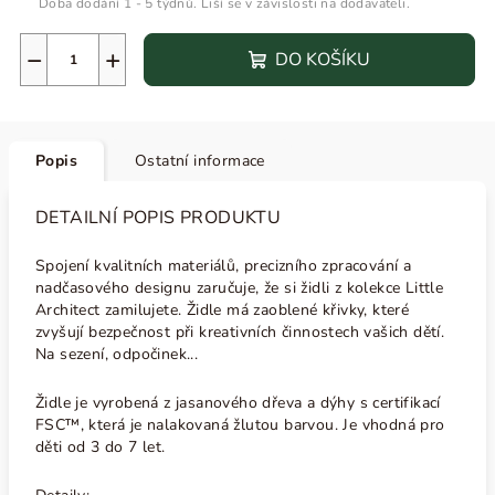
Doba dodání 1 - 5 týdnů. Liší se v závislosti na dodavateli.
−
+
DO KOŠÍKU
Popis
Ostatní informace
DETAILNÍ POPIS PRODUKTU
Spojení kvalitních materiálů, precizního zpracování a
nadčasového designu zaručuje, že si židli z kolekce Little
Architect zamilujete. Židle má zaoblené křivky, které
zvyšují bezpečnost při kreativních činnostech vašich dětí.
Na sezení, odpočinek...
Židle je vyrobená z jasanového dřeva a dýhy
s certifikací
FSC™, která je nalakovaná žlutou barvou. Je vhodná pro
děti od 3 do 7 let.