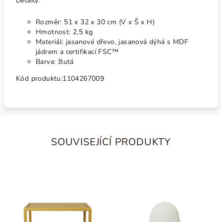
Detaily:
Rozměr: 51 x 32 x 30 cm (V x Š x H)
Hmotnost: 2,5 kg
Materiál: jasanové dřevo, jasanová dýhá s MDF
jádrem a certifikací FSC™
Barva: žlutá
Kód produktu:
1104267009
SOUVISEJÍCÍ PRODUKTY