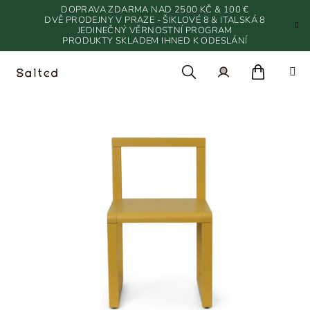
Přejít
DOPRAVA ZDARMA NAD 2500 KČ & 100 €
na
DVĚ PRODEJNY V PRAZE - ŠIKLOVÉ 8 & ITALSKÁ 8
JEDINEČNÝ VĚRNOSTNÍ PROGRAM
obsah
PRODUKTY SKLADEM IHNED K ODESLÁNÍ
Nákupn
Hledat
Přihlášení
košík