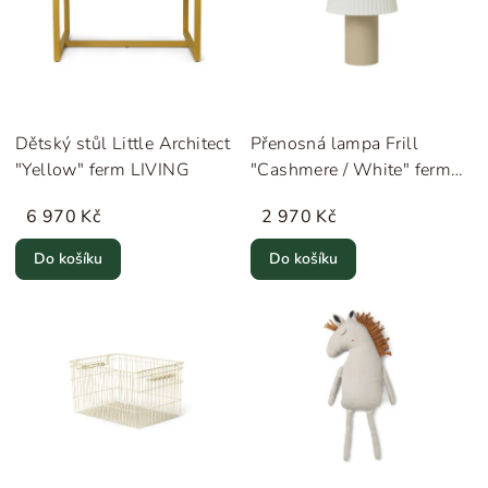
Dětský stůl Little Architect
Přenosná lampa Frill
"Yellow" ferm LIVING
"Cashmere / White" ferm
LIVING
6 970 Kč
2 970 Kč
Do košíku
Do košíku