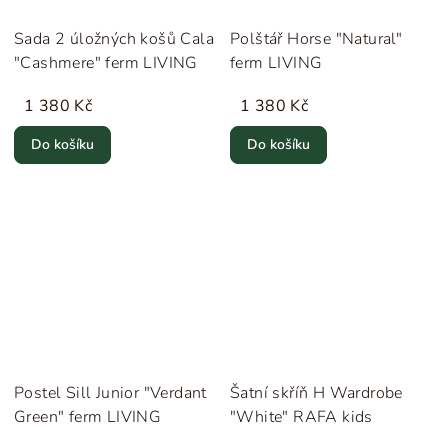
Sada 2 úložných košů Cala
Polštář Horse "Natural"
"Cashmere" ferm LIVING
ferm LIVING
1 380 Kč
1 380 Kč
Do košíku
Do košíku
Postel Sill Junior "Verdant
Šatní skříň H Wardrobe
Green" ferm LIVING
"White" RAFA kids