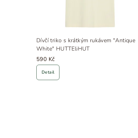
Dívčí triko s krátkým rukávem "Antique
White" HUTTEliHUT
590 Kč
Detail