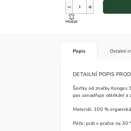
−
+
Hlídat
Popis
Ostatní i
DETAILNÍ POPIS PRO
Šortky od značky Konges Sl
pas usnadňuje oblékání a z
Materiál: 100 % organická
Péče:
prát v pračce na 30 