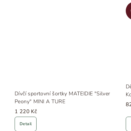
Dě
Dívčí sportovní šortky MATEIDIE "Silver
K
Peony" MINI A TURE
8
1 220 Kč
Detail