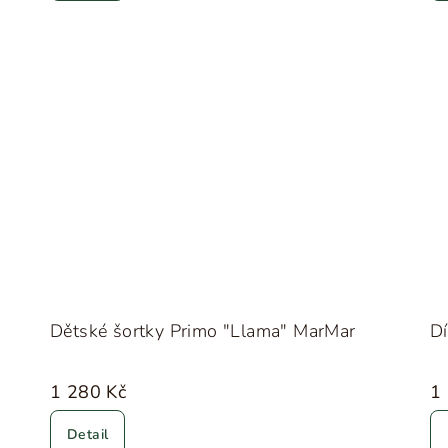
Dětské šortky Primo "Llama" MarMar
Dí
1 280 Kč
1
Detail