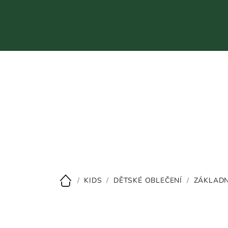
Přejít
na
obsah
CZK
/
KIDS
/
DĚTSKÉ OBLEČENÍ
/
ZÁKLADN
Domů