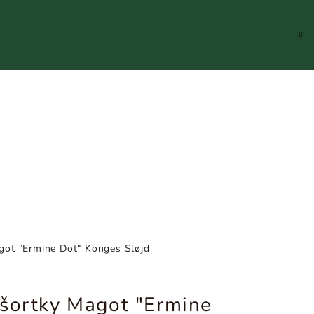
Hledat
Přihlášení
Náku
koší
got "Ermine Dot" Konges Sløjd
 šortky Magot "Ermine