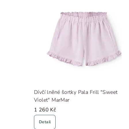
Dívčí lněné šortky Pala Frill "Sweet
Violet" MarMar
1 260 Kč
Detail