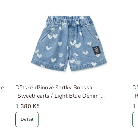
de
Dětské džínové šortky Borissa
Dě
"Sweethearts / Light Blue Denim"
"
Liewood
1 380 Kč
1
Detail