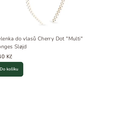
lenka do vlasů Cherry Dot "Multi"
onges Sløjd
40 Kč
Do košíku