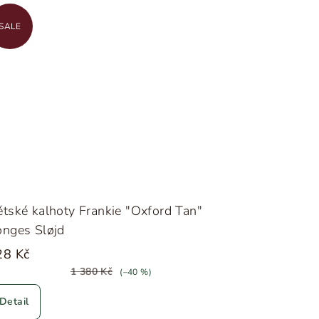
SALE
tské kalhoty Frankie "Oxford Tan"
onges Sløjd
28 Kč
1 380 Kč
(–40 %)
Detail