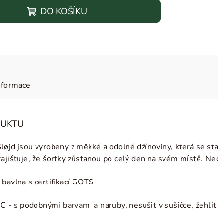
DO KOŠÍKU
nformace
DUKTU
øjd jsou vyrobeny z měkké a odolné džínoviny, která se star
ajišťuje, že šortky zůstanou po celý den na svém místě. Nec
 bavlna
s certifikací GOTS
°C - s podobnými barvami a naruby, nesušit v sušičce, žehlit 