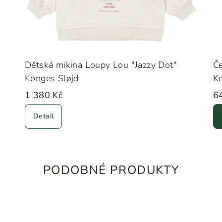
Dětská mikina Loupy Lou "Jazzy Dot"
Če
Konges Sløjd
K
1 380 Kč
6
Detail
PODOBNÉ PRODUKTY