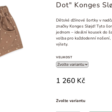
Dot" Konges Sl
Dětské džínové šortky v nadč
značky Konges Sløjd! Tyto šor
jednom – ideální kousek do ša
volba pro každodenní nošení, 
výlety.
VELIKOST
1 260 Kč
Zvolte variantu