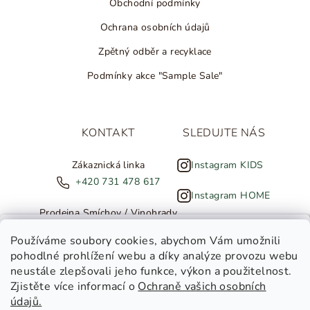
Obchodní podmínky
Ochrana osobních údajů
Zpětný odběr a recyklace
Podmínky akce "Sample Sale"
KONTAKT
SLEDUJTE NÁS
Zákaznická linka
Instagram KIDS
+420 731 478 617
Instagram HOME
Prodejna Smíchov / Vinohrady
+420 607 308 886
NOVINKY ZE SALTED
Používáme soubory cookies
, abychom Vám umožnili
pohodlné prohlížení webu a díky analýze provozu webu
info@salted.cz
neustále zlepšovali jeho funkce, výkon a použitelnost.
Zjistěte více informací o
Ochraně vašich osobních
Toužíte dostávat novinky z
údajů.
Salted Kids