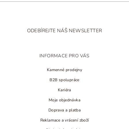
ý
p
i
Z
s
á
u
ODEBÍREJTE NÁŠ NEWSLETTER
p
a
t
INFORMACE PRO VÁS
í
Kamenné prodejny
B2B spolupráce
Kariéra
Moje objednávka
Doprava a platba
Reklamace a vrácení zboží