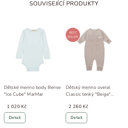
SOUVISEJÍCÍ PRODUKTY
BEST
SELLER
Dětské merino body Bense
Dětský merino overal
"Ice Cube" MarMar
Classic tenký "Beige"
Lillelam
1 020 Kč
2 260 Kč
Detail
Detail