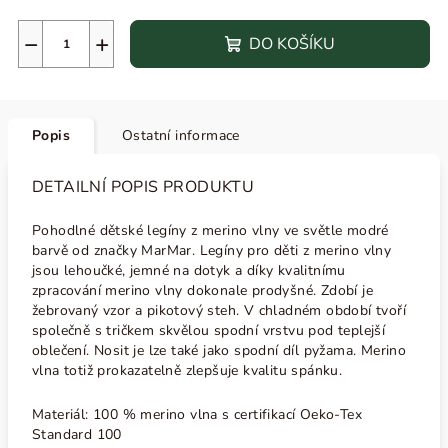
−
+
DO KOŠÍKU
Popis
Ostatní informace
DETAILNÍ POPIS PRODUKTU
Pohodlné dětské legíny z merino vlny ve světle modré
barvě od značky MarMar. Legíny pro děti z merino vlny
jsou lehoučké, jemné na dotyk a díky kvalitnímu
zpracování merino vlny dokonale prodyšné. Zdobí je
žebrovaný vzor a pikotový steh.
V chladném období tvoří
společně s tričkem skvělou spodní vrstvu pod teplejší
oblečení. Nosit je lze také jako spodní díl pyžama. Merino
vlna totiž prokazatelně zlepšuje kvalitu spánku.
Materiál: 100 % merino vlna s certifikací Oeko-Tex
Standard 100