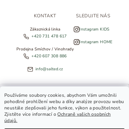
KONTAKT
SLEDUJTE NÁS
Zákaznická linka
Instagram KIDS
+420 731 478 617
Instagram HOME
Prodejna Smíchov / Vinohrady
+420 607 308 886
info@salted.cz
NOVINKY ZE SALTED
Používáme soubory cookies
, abychom Vám umožnili
pohodlné prohlížení webu a díky analýze provozu webu
Copyright 2026
SALTED
. Všechna práva vyhrazena.
Upravit
neustále zlepšovali jeho funkce, výkon a použitelnost.
nastavení cookies
Zjistěte více informací o
Ochraně vašich osobních
Toužíte dostávat novinky z
údajů.
Salted Kids
Vytvořil Shoptet
|
Tomáš Gánoci