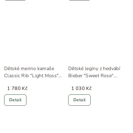
Dětské merino kamaše
Dětské legíny z hedvábí
Classic Rib "Light Moss"
Bieber "Sweet Rose"
Lillelam
Minimalisma
1 780 Kč
1 030 Kč
Detail
Detail