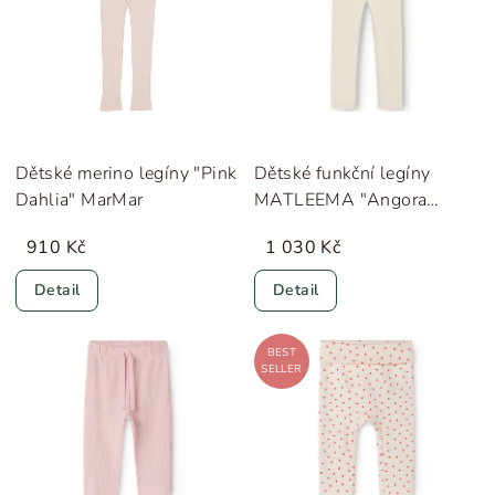
Dětské merino legíny "Pink
Dětské funkční legíny
Dahlia" MarMar
MATLEEMA "Angora
Cream" MINI A TURE
910 Kč
1 030 Kč
Detail
Detail
BEST
SELLER