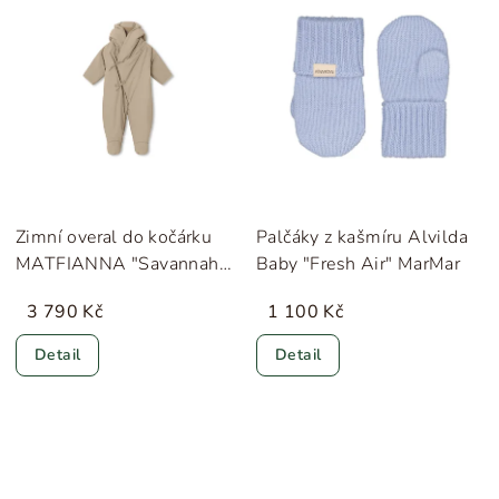
Zimní overal do kočárku
Palčáky z kašmíru Alvilda
MATFIANNA "Savannah
Baby "Fresh Air" MarMar
Tan" MINI A TURE
3 790 Kč
1 100 Kč
Detail
Detail