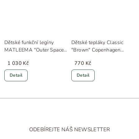
Dětské funkční legíny
Dětské tepláky Classic
MATLEEMA "Outer Space"
"Brown" Copenhagen
MINI A TURE
Colors
1 030 Kč
770 Kč
Detail
Detail
Z
á
ODEBÍREJTE NÁŠ NEWSLETTER
p