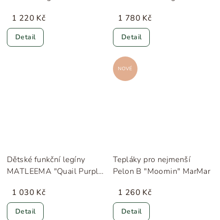
Minimalisma
Lillelam
1 220 Kč
1 780 Kč
Detail
Detail
NOVÉ
Dětské funkční legíny
Tepláky pro nejmenší
MATLEEMA "Quail Purple"
Pelon B "Moomin" MarMar
MINI A TURE
1 030 Kč
1 260 Kč
Detail
Detail