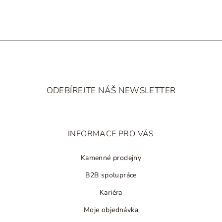
k
y
v
ý
p
i
Z
s
á
u
ODEBÍREJTE NÁŠ NEWSLETTER
p
a
t
INFORMACE PRO VÁS
í
Kamenné prodejny
B2B spolupráce
Kariéra
Moje objednávka