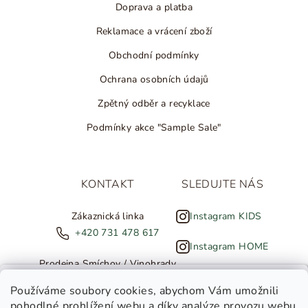
Doprava a platba
Reklamace a vrácení zboží
Obchodní podmínky
Ochrana osobních údajů
Zpětný odběr a recyklace
Podmínky akce "Sample Sale"
KONTAKT
SLEDUJTE NÁS
Zákaznická linka
Instagram KIDS
+420 731 478 617
Instagram HOME
Prodejna Smíchov / Vinohrady
+420 607 308 886
NOVINKY ZE SALTED
Používáme soubory cookies
, abychom Vám umožnili
pohodlné prohlížení webu a díky analýze provozu webu