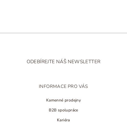
ihned k odeslání
nad 2 500 Kč
r
v
k
y
v
ý
p
i
Z
s
á
u
ODEBÍREJTE NÁŠ NEWSLETTER
p
a
t
INFORMACE PRO VÁS
í
Kamenné prodejny
B2B spolupráce
Kariéra