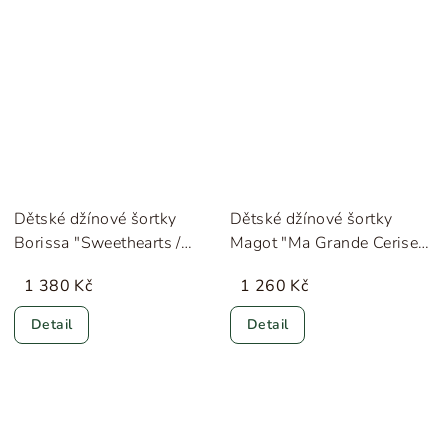
Dětské džínové šortky
Dětské džínové šortky
Borissa "Sweethearts /
Magot "Ma Grande Cerise
Light Blue Denim"
Denim" Konges Sløjd
1 380 Kč
1 260 Kč
Liewood
Detail
Detail