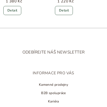
1 380 Kč
1 220 Kč
Detail
Detail
Z
á
ODEBÍREJTE NÁŠ NEWSLETTER
p
a
t
INFORMACE PRO VÁS
í
Kamenné prodejny
B2B spolupráce
Kariéra