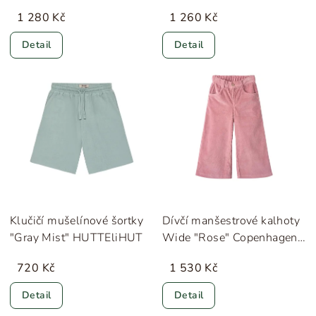
Sløjd
1 280 Kč
1 260 Kč
Detail
Detail
Klučičí mušelínové šortky
Dívčí manšestrové kalhoty
"Gray Mist" HUTTEliHUT
Wide "Rose" Copenhagen
Colors
720 Kč
1 530 Kč
Detail
Detail