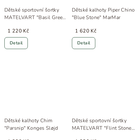
Dětské sportovní šortky
Dětské kalhoty Piper Chino
MATELVART "Basil Green"
"Blue Stone" MarMar
MINI A TURE
1 220 Kč
1 620 Kč
Detail
Detail
Dětské kalhoty Chim
Dětské sportovní šortky
"Parsnip" Konges Sløjd
MATELVART "Flint Stone"
MINI A TURE