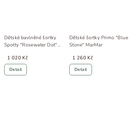
Dětské bavlněné šortky
Dětské šortky Primo "Blue
Spotty "Rosewater Dot"
Stone" MarMar
Konges Sløjd
1 020 Kč
1 260 Kč
Detail
Detail