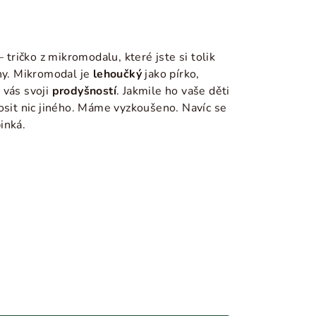
– tričko z mikromodalu, které jste si tolik
uhy. Mikromodal je
lehoučký
jako pírko,
 vás svoji
prodyšností
. Jakmile ho vaše děti
osit nic jiného. Máme vyzkoušeno. Navíc se
pinká.