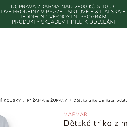
DOPRAVA ZDARMA NAD 2500 KČ & 100 €
DVĚ PRODEJNY V PRAZE - ŠIKLOVÉ 8 & ITALSKÁ 8
JEDINEČNÝ VĚRNOSTNÍ PROGRAM
PRODUKTY SKLADEM IHNED K ODESLÁNÍ
Í KOUSKY
/
PYŽAMA & ŽUPANY
/
Dětské triko z mikromodal
MARMAR
Dětské triko z 