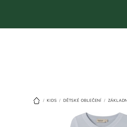
Přejít
na
obsah
CZK
/
KIDS
/
DĚTSKÉ OBLEČENÍ
/
ZÁKLADN
Domů