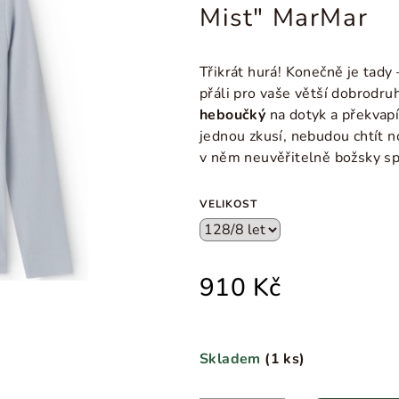
Mist" MarMar
Třikrát hurá! Konečně je tady 
přáli pro vaše větší dobrodr
heboučký
na dotyk a překvapí
jednou zkusí, nebudou chtít n
v něm neuvěřitelně božsky s
VELIKOST
910 Kč
Skladem
(
1 ks
)