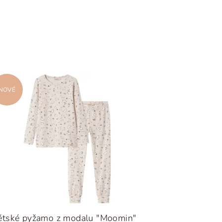
NOVÉ
ětské pyžamo z modalu "Moomin"