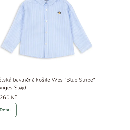
tská bavlněná košile Wes "Blue Stripe"
onges Sløjd
 260 Kč
Detail