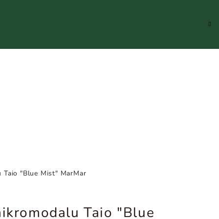
Hledat
Přihlášení
Náku
koší
u Taio "Blue Mist" MarMar
mikromodalu Taio "Blue