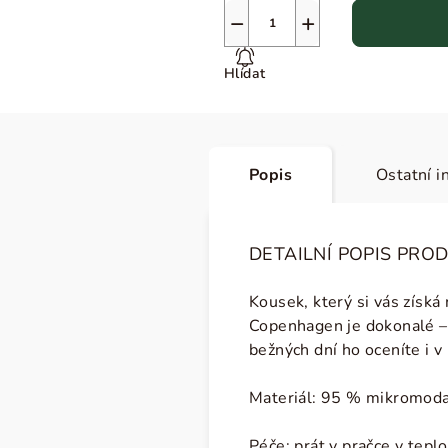
−
+
Hlídat
Popis
Ostatní i
DETAILNÍ POPIS PRO
Kousek, který si vás získá
Copenhagen je dokonalé
–
bežných dní ho oceníte i v
Materiál: 95 % mikromodal
Péče: prát v pračce v tepl