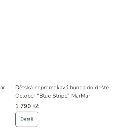
ar
Dětská nepromokavá bunda do deště
October "Blue Stripe" MarMar
1 790 Kč
Detail