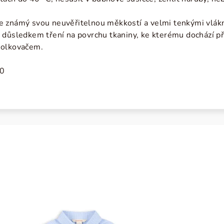
e známý svou neuvěřitelnou měkkostí a velmi tenkými vlákny
důsledkem tření na povrchu tkaniny, ke kterému dochází při
molkovačem.
0