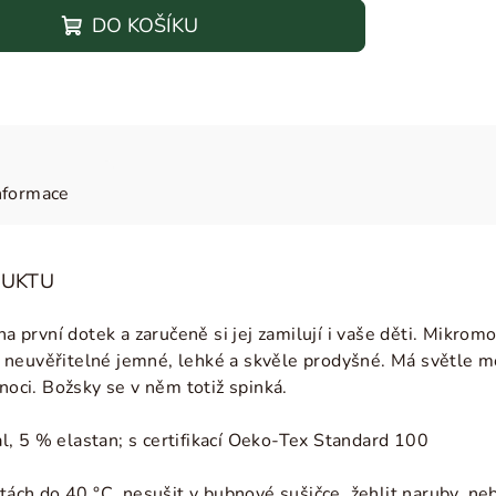
DO KOŠÍKU
nformace
DUKTU
 na první dotek a zaručeně si jej zamilují i vaše děti. Mikr
 neuvěřitelné jemné, lehké a skvěle prodyšné. Má světle 
 noci. Božsky se v něm totiž spinká.
, 5 % elastan; s certifikací Oeko-Tex Standard 100
otách do 40 °C, nesušit v bubnové sušičce, žehlit naruby, neb