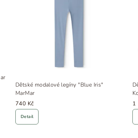
ar
Dětské modalové legíny "Blue Iris"
Dě
MarMar
K
740 Kč
1
Detail