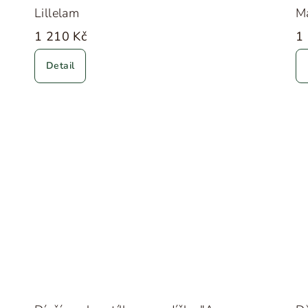
Lillelam
M
1 210 Kč
1
Detail