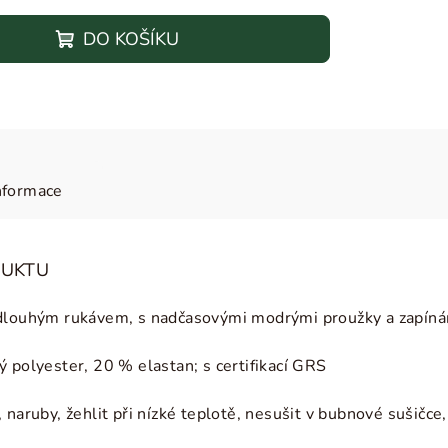
DO KOŠÍKU
nformace
DUKTU
dlouhým rukávem, s nadčasovými modrými proužky a zapínání
ý polyester, 20 % elastan
; s certifikací GRS
naruby, žehlit při nízké teplotě, nesušit v bubnové sušičce, n