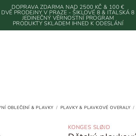
DOPRAVA ZDARMA NAD 2500 KČ & 100 €
DVĚ PRODEJNY V PRAZE - ŠIKLOVÉ 8 & ITALSKÁ 8
JEDINEČNÝ VĚRNOSTNÍ PROGRAM
PRODUKTY SKLADEM IHNED K ODESLÁNÍ
NÍ OBLEČENÍ & PLAVKY
/
PLAVKY & PLAVKOVÉ OVERALY
/
KONGES SLØJD