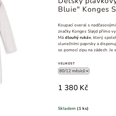
Dětský plavkový
Bluie" Konges S
Koupací overal s nadčasovým
značky Konges Sløjd přímo vy
Má
dlouhý rukáv
, který spol
slunečními paprsky a dispon
se pomocí zipu na zádech. Je e
VELIKOST
1 380 Kč
Skladem
(
1 ks
)