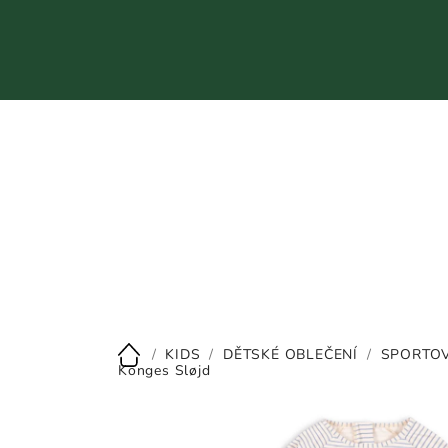
Přejít
na
obsah
CZK
/
KIDS
/
DĚTSKÉ OBLEČENÍ
/
SPORTOV
Domů
Konges Sløjd