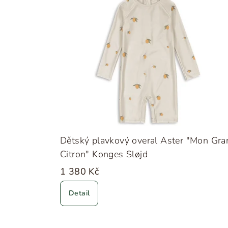
Dětský plavkový overal Aster "Mon Gra
Citron" Konges Sløjd
1 380 Kč
Detail