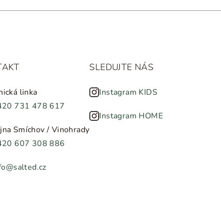
TAKT
SLEDUJTE NÁS
nická linka
Instagram KIDS
420 731 478 617
Instagram HOME
jna Smíchov / Vinohrady
420 607 308 886
fo@salted.cz