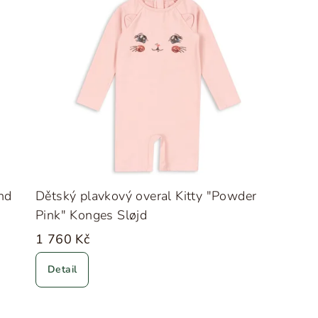
nd
Dětský plavkový overal Kitty "Powder
Pink" Konges Sløjd
1 760 Kč
Detail