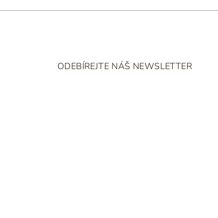
Z
á
ODEBÍREJTE NÁŠ NEWSLETTER
p
a
t
í