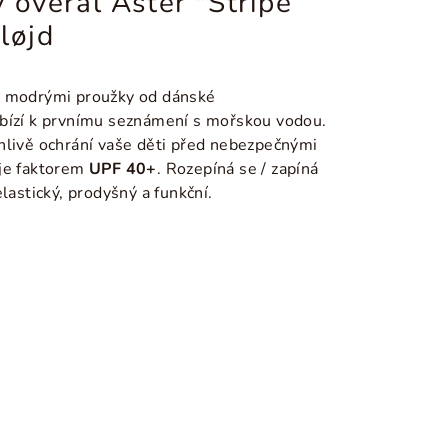
 overal Aster "Stripe
løjd
i modrými proužky od dánské
bízí k prvnímu seznámení s mořskou vodou.
ehlivě ochrání vaše děti před nebezpečnými
uje faktorem
UPF 40+
. Rozepíná se / zapíná
lastický, prodyšný a funkční.