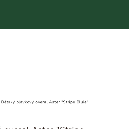
Hledat
Přihlášení
Náku
koší
Dětský plavkový overal Aster "Stripe Bluie"