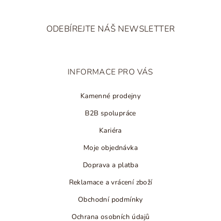
Z
á
ODEBÍREJTE NÁŠ NEWSLETTER
p
a
t
INFORMACE PRO VÁS
í
Kamenné prodejny
B2B spolupráce
Kariéra
Moje objednávka
Doprava a platba
Reklamace a vrácení zboží
Obchodní podmínky
Ochrana osobních údajů