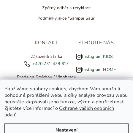
Zpětný odběr a recyklace
Podmínky akce "Sample Sale"
KONTAKT
SLEDUJTE NÁS
Zákaznická linka
Instagram KIDS
+420 731 478 617
Instagram HOME
Prodejna Smíchov / Vinohrady
+420 607 308 886
NOVINKY ZE SALTED
Používáme soubory cookies
, abychom Vám umožnili
pohodlné prohlížení webu a díky analýze provozu webu
info@salted.cz
neustále zlepšovali jeho funkce, výkon a použitelnost.
Zjistěte více informací o
Ochraně vašich osobních
Toužíte dostávat novinky z
údajů.
Salted Kids
Salted Home
Nastavení