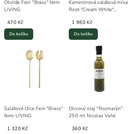
Otvírák Fein "Brass" ferm
Kameninová salátová mísa
LIVING
Root "Cream White"
Novoform
470 Kč
1 960 Kč
Do košíku
Do košíku
Salátové lžíce Fein "Brass"
Olivový olej "Rozmarýn"
ferm LIVING
250 ml Nicolas Vahé
1 320 Kč
360 Kč