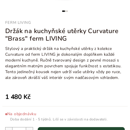
FERM LIVING
Držák na kuchyňské utěrky Curvature
"Brass" ferm LIVING
Stylový a praktický držák na kuchyňské utěrky z kolekce
Curvature od ferm LIVING je dokonalým doplňkem každé
moderní kuchyně. Ručně tvarovaný design z pevné mosazi s
elegantním matným povrchem spojuje funkčnost s estetikou.
Tento jedinečný kousek nejen udrží vaše utěrky vždy po ruce,
ale zároveň zkrášlí váš interiér svým nadčasovým vzhledem.
1 480 Kč
Na objednávku
Doba dodání 1 - 5 týdnů. Liší se v závislosti na dodavateli.