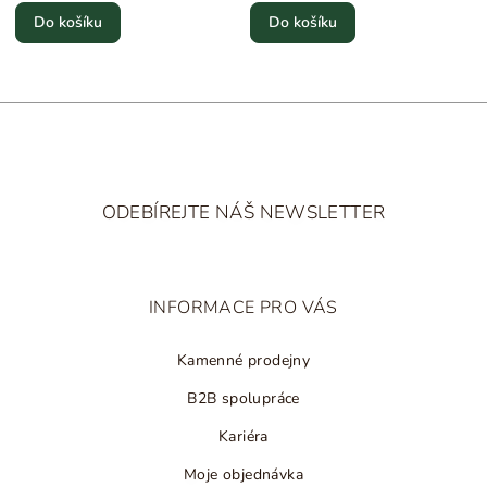
Do košíku
Do košíku
Z
á
ODEBÍREJTE NÁŠ NEWSLETTER
p
a
t
INFORMACE PRO VÁS
í
Kamenné prodejny
B2B spolupráce
Kariéra
Moje objednávka