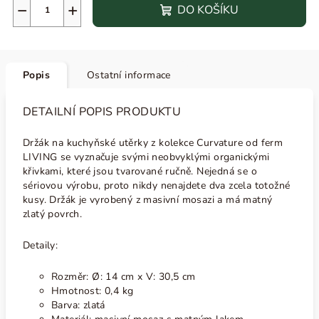
−
+
DO KOŠÍKU
Popis
Ostatní informace
DETAILNÍ POPIS PRODUKTU
Držák na kuchyňské utěrky z kolekce Curvature od ferm
LIVING se vyznačuje svými neobvyklými organickými
křivkami, které jsou tvarované ručně. Nejedná se o
sériovou výrobu, proto nikdy nenajdete dva zcela totožné
kusy. Držák je vyrobený z masivní mosazi a má matný
zlatý povrch.
Detaily:
Rozměr: Ø: 14 cm x V: 30,5 cm
Hmotnost: 0,4 kg
Barva: zlatá