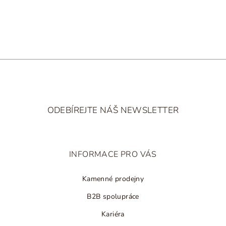
ihned k odeslání
nad 2 500 Kč
r
v
k
y
v
ý
p
i
Z
s
á
u
ODEBÍREJTE NÁŠ NEWSLETTER
p
a
t
INFORMACE PRO VÁS
í
Kamenné prodejny
B2B spolupráce
Kariéra