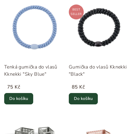
BEST
SELLER
Tenká gumička do vlasů
Gumička do vlasů Kknekki
Kknekki "Sky Blue"
"Black"
75 Kč
85 Kč
Do košíku
Do košíku