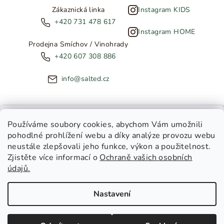
Zákaznická linka
Instagram KIDS
+420 731 478 617
Instagram HOME
Prodejna Smíchov / Vinohrady
+420 607 308 886
info@salted.cz
NOVINKY ZE SALTED
Používáme soubory cookies
, abychom Vám umožnili
pohodlné prohlížení webu a díky analýze provozu webu
Copyright 2026
SALTED
. Všechna práva vyhrazena.
Upravit
neustále zlepšovali jeho funkce, výkon a použitelnost.
nastavení cookies
Zjistěte více informací o
Ochraně vašich osobních
Toužíte dostávat novinky z
údajů.
Salted Kids
Vytvořil Shoptet
|
Tomáš Gánoci
Salted Home
Nastavení
Salted Kids & Home
Chci být v obraze!