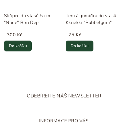
Skřipec do vlasů 5 cm
Tenká gumička do vlasů
"Nude" Bon Dep
Kknekki "Bubbelgum"
300 Kč
75 Kč
Do košíku
Do košíku
Z
á
ODEBÍREJTE NÁŠ NEWSLETTER
p
a
t
INFORMACE PRO VÁS
í