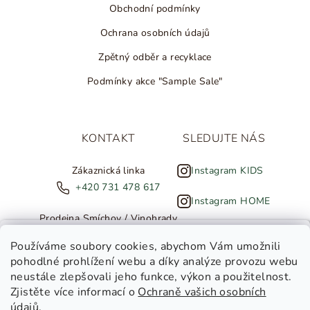
Obchodní podmínky
Ochrana osobních údajů
Zpětný odběr a recyklace
Podmínky akce "Sample Sale"
KONTAKT
SLEDUJTE NÁS
Zákaznická linka
Instagram KIDS
+420 731 478 617
Instagram HOME
Prodejna Smíchov / Vinohrady
+420 607 308 886
NOVINKY ZE SALTED
Používáme soubory cookies
, abychom Vám umožnili
pohodlné prohlížení webu a díky analýze provozu webu
info@salted.cz
neustále zlepšovali jeho funkce, výkon a použitelnost.
Zjistěte více informací o
Ochraně vašich osobních
Toužíte dostávat novinky z
údajů.
Salted Kids