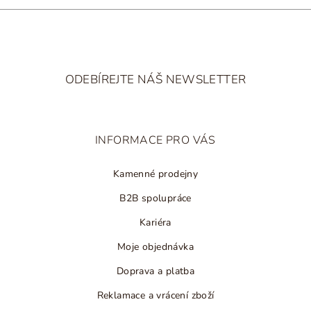
ý
p
i
Z
s
á
u
ODEBÍREJTE NÁŠ NEWSLETTER
p
a
t
INFORMACE PRO VÁS
í
Kamenné prodejny
B2B spolupráce
Kariéra
Moje objednávka
Doprava a platba
Reklamace a vrácení zboží