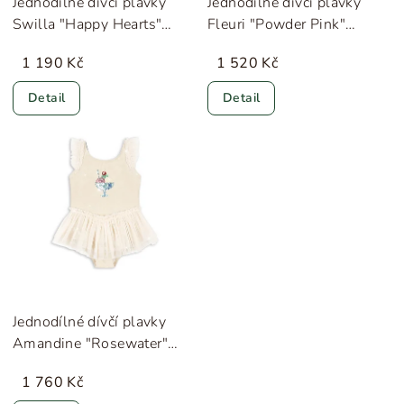
Jednodílné dívčí plavky
Jednodílné dívčí plavky
Swilla "Happy Hearts"
Fleuri "Powder Pink"
MarMar
Konges Sløjd
1 190 Kč
1 520 Kč
Detail
Detail
Jednodílné dívčí plavky
Amandine "Rosewater"
Konges Sløjd
1 760 Kč