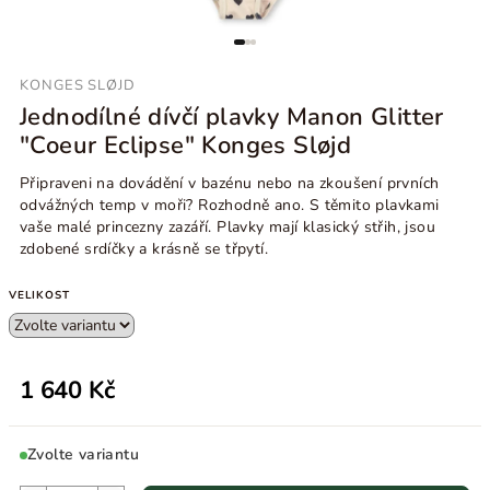
KONGES SLØJD
Jednodílné dívčí plavky Manon Glitter
"Coeur Eclipse" Konges Sløjd
Připraveni na dovádění v bazénu nebo na zkoušení prvních
odvážných temp v moři? Rozhodně ano. S těmito plavkami
vaše malé princezny zazáří. Plavky mají klasický střih, jsou
zdobené srdíčky a krásně se třpytí.
VELIKOST
1 640 Kč
Zvolte variantu