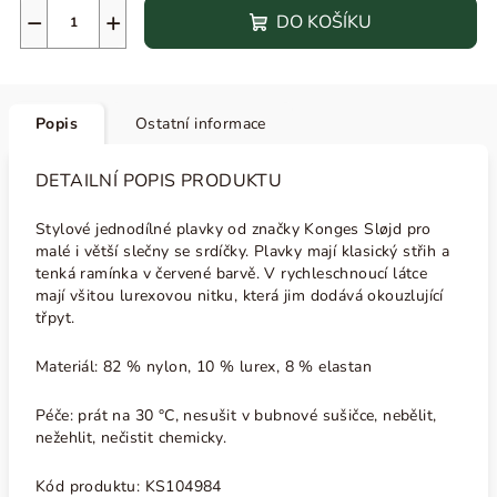
−
+
DO KOŠÍKU
Popis
Ostatní informace
DETAILNÍ POPIS PRODUKTU
Stylové jednodílné plavky od značky Konges Sløjd pro
malé i větší slečny se srdíčky. Plavky mají klasický střih a
tenká ramínka v červené barvě. V rychleschnoucí látce
mají všitou lurexovou nitku, která jim dodává okouzlující
třpyt.
Materiál: 82 % nylon, 10 % lurex, 8 % elastan
Péče: prát na 30 °C, nesušit v bubnové sušičce, nebělit,
nežehlit, nečistit chemicky.
Kód produktu:
KS104984