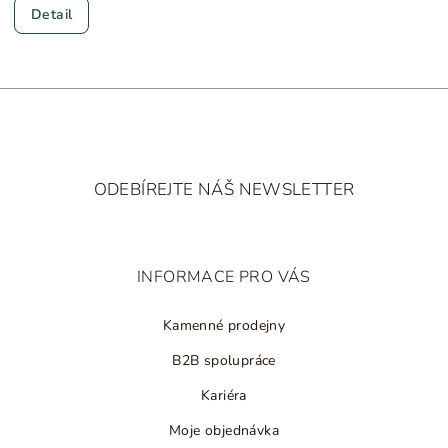
Detail
Z
á
ODEBÍREJTE NÁŠ NEWSLETTER
p
a
t
INFORMACE PRO VÁS
í
Kamenné prodejny
B2B spolupráce
Kariéra
Moje objednávka