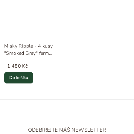
Misky Ripple - 4 kusy
"Smoked Grey" ferm
LIVING
1 480 Kč
Do košíku
Z
á
ODEBÍREJTE NÁŠ NEWSLETTER