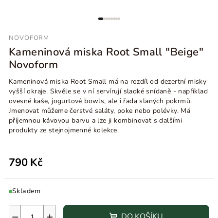
NOVOFORM
Kameninová miska Root Small "Beige"
Novoform
Kameninová miska Root Small má na rozdíl od dezertní misky
vyšší okraje. Skvěle se v ní servírují sladké snídaně - například
ovesné kaše, jogurtové bowls, ale i řada slaných pokrmů.
Jmenovat můžeme čerstvé saláty, poke nebo polévky. Má
příjemnou kávovou barvu a lze ji kombinovat s dalšími
produkty ze stejnojmenné kolekce.
790 Kč
Skladem
−
+
DO KOŠÍKU