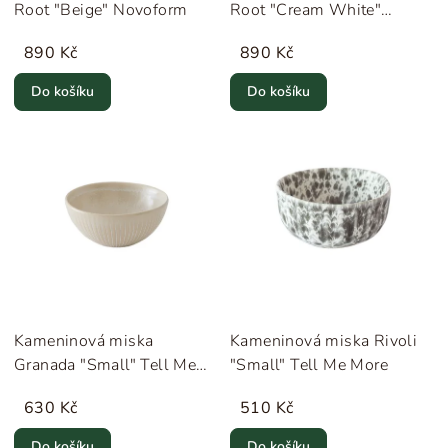
Root "Beige" Novoform
Root "Cream White"
Novoform
890 Kč
890 Kč
Do košíku
Do košíku
Kameninová miska
Kameninová miska Rivoli
Granada "Small" Tell Me
"Small" Tell Me More
More
630 Kč
510 Kč
Do košíku
Do košíku