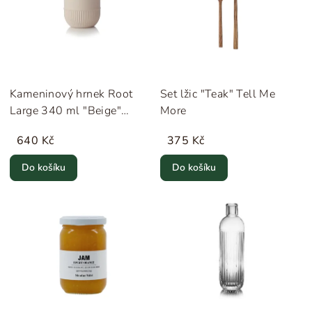
Kameninový hrnek Root
Set lžic "Teak" Tell Me
Large 340 ml "Beige"
More
Novoform
640 Kč
375 Kč
Do košíku
Do košíku