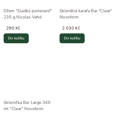
Džem "Sladký pomeranč"
Skleněná karafa Bar "Clear"
235 g Nicolas Vahé
Novoform
290 Kč
2 030 Kč
Do košíku
Do košíku
Sklenička Bar Large 340
ml "Clear" Novoform