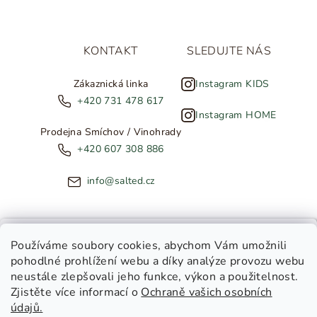
KONTAKT
SLEDUJTE NÁS
Zákaznická linka
Instagram KIDS
+420 731 478 617
Instagram HOME
Prodejna Smíchov / Vinohrady
+420 607 308 886
info@salted.cz
NOVINKY ZE SALTED
Používáme soubory cookies
, abychom Vám umožnili
pohodlné prohlížení webu a díky analýze provozu webu
Copyright 2026
SALTED
. Všechna práva vyhrazena.
Upravit
neustále zlepšovali jeho funkce, výkon a použitelnost.
nastavení cookies
Zjistěte více informací o
Ochraně vašich osobních
Toužíte dostávat novinky z
údajů.
Salted Kids