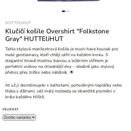
HUTTELIHUT
Klučičí košile Overshirt "Folkstone
Gray" HUTTEliHUT
Tahle stylová manšestrová košile je must-have kousek pro
malé gentlemany, kteří chtějí zářit na každém kroku. S
elegantní tmavě modrou barvou a ležérním střihem je
perfektní volbou na chladnější dny – ideálně jako stylový
přehoz přes tričko nebo nátělník. 🌟
Ať už ji zkombinujete s kalhotami, pohodlnými tepláčky nebo
třeba s džínami, váš malý nezbeda se okamžitě promění v
krále každého hřiště.
VELIKOST