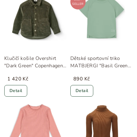
SELLER
Klučičí košile Overshirt
Dětské sportovní triko
"Dark Green" Copenhagen
MATBJERGI "Basil Green"
Colors
MINI A TURE
1 420 Kč
890 Kč
Detail
Detail