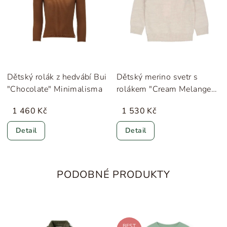
Dětský rolák z hedvábí Bui
Dětský merino svetr s
"Chocolate" Minimalisma
rolákem "Cream Melange"
Copengahen Colors
1 460 Kč
1 530 Kč
Detail
Detail
PODOBNÉ PRODUKTY
BEST