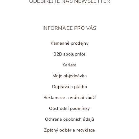
ODEBÍREJTE NÁŠ NEWSLETTER
p
a
t
INFORMACE PRO VÁS
í
Kamenné prodejny
B2B spolupráce
Kariéra
Moje objednávka
Doprava a platba
Reklamace a vrácení zboží
Obchodní podmínky
Ochrana osobních údajů
Zpětný odběr a recyklace