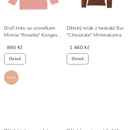
Dívčí triko se vzorečkem
Dětský rolák z hedvábí Bui
Minnie "Rosette" Konges
"Chocolate" Minimalisma
Sløjd
890 Kč
1 460 Kč
Detail
Detail
NOVÉ