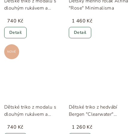
Dětské triko z modalu s
Dětský merino rolák Alfina
dlouhým rukávem a
"Rose" Minimalisma
knoflíčky "Blue Heaven"
740 Kč
1 460 Kč
MarMar
Detail
Detail
NOVÉ
Dětské triko z modalu s
Dětské triko z hedvábí
dlouhým rukávem a
Bergen "Clearwater"
knoflíčky "Rosa" MarMar
Minimalisma
740 Kč
1 260 Kč