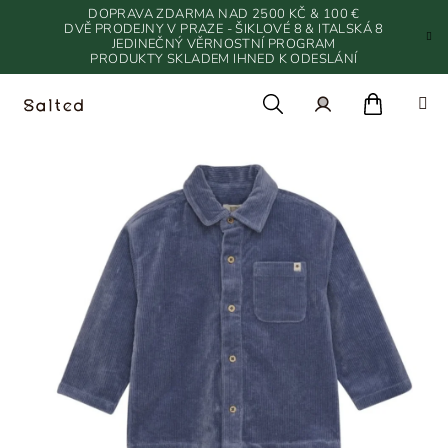
Přejít
DOPRAVA ZDARMA NAD 2500 KČ & 100 €
na
DVĚ PRODEJNY V PRAZE - ŠIKLOVÉ 8 & ITALSKÁ 8
JEDINEČNÝ VĚRNOSTNÍ PROGRAM
obsah
PRODUKTY SKLADEM IHNED K ODESLÁNÍ
Nákupn
Hledat
Přihlášení
košík