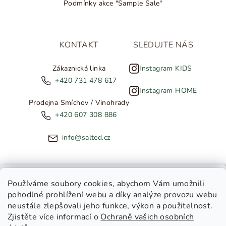
Podmínky akce "Sample Sale"
KONTAKT
SLEDUJTE NÁS
Zákaznická linka
Instagram KIDS
+420 731 478 617
Instagram HOME
Prodejna Smíchov / Vinohrady
+420 607 308 886
info@salted.cz
NOVINKY ZE SALTED
Používáme soubory cookies
, abychom Vám umožnili
pohodlné prohlížení webu a díky analýze provozu webu
Copyright 2026
SALTED
. Všechna práva vyhrazena.
Upravit
neustále zlepšovali jeho funkce, výkon a použitelnost.
nastavení cookies
Zjistěte více informací o
Ochraně vašich osobních
Toužíte dostávat novinky z