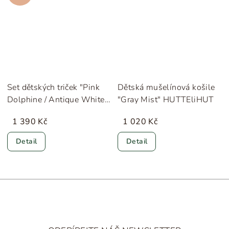
Set dětských triček "Pink
Dětská mušelínová košile
Dolphine / Antique White"
"Gray Mist" HUTTEliHUT
Konges Sløjd
1 390 Kč
1 020 Kč
Detail
Detail
Z
á