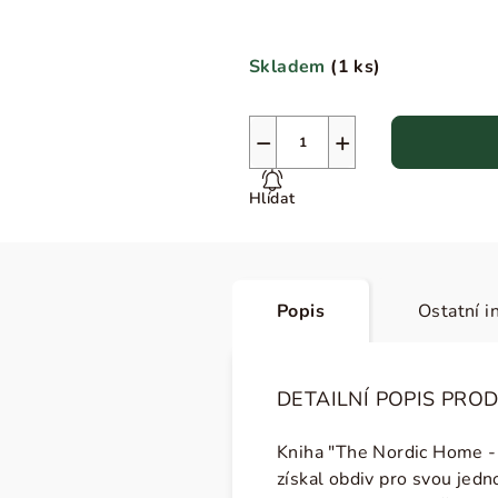
Skladem
(
1 ks
)
−
+
Hlídat
Popis
Ostatní i
DETAILNÍ POPIS PRO
Kniha "The Nordic Home - 
získal obdiv pro svou jedno