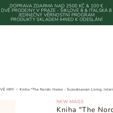
DOPRAVA ZDARMA NAD 2500 KČ & 100 €
DVĚ PRODEJNY V PRAZE - ŠIKLOVÉ 8 & ITALSKÁ 8
JEDINEČNÝ VĚRNOSTNÍ PROGRAM
PRODUKTY SKLADEM IHNED K ODESLÁNÍ
OVÉ HRY
/
Kniha "The Nordic Home - Scandinavian Living, Inte
NEW MAGS
Kniha "The Nor