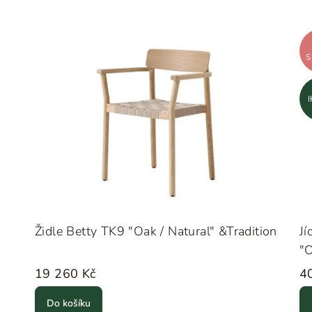
S
Židle Betty TK9 "Oak / Natural" &Tradition
Jí
"O
19 260 Kč
4
Do košíku