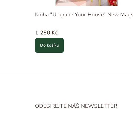
Kniha "Upgrade Your House" New Mag
1 250 Kč
Do košíku
Z
á
ODEBÍREJTE NÁŠ NEWSLETTER
p
a