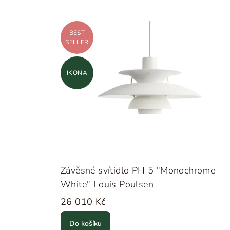
BEST
SELLER
IKONA
Závěsné svítidlo PH 5 "Monochrome
White" Louis Poulsen
26 010 Kč
Do košíku