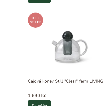
BEST
SELLER
Čajová konev Still "Clear" ferm LIVING
1 690 Kč
Do košíku