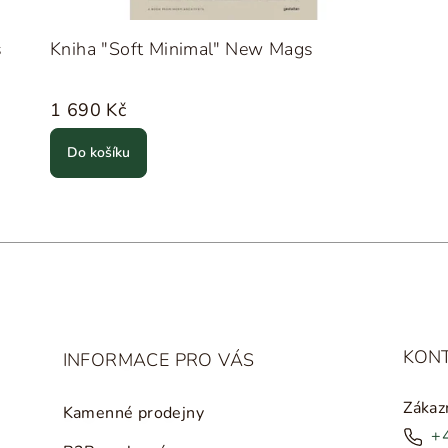
s
Kniha "Soft Minimal" New Mags
1 690 Kč
Do košíku
KON
INFORMACE PRO VÁS
Zákaz
Kamenné prodejny
+