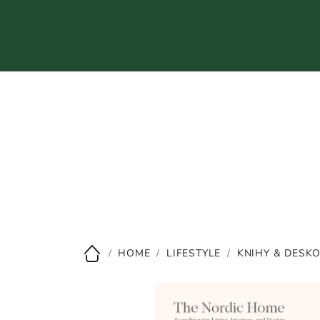
Přejít
na
obsah
CZK
/
HOME
/
LIFESTYLE
/
KNIHY & DESK
Domů