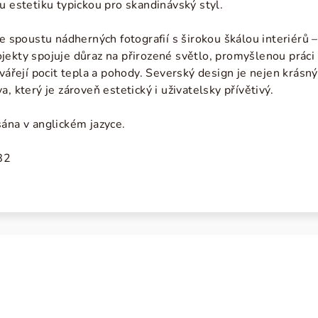
u estetiku typickou pro skandinávský styl.
íte spoustu nádherných fotografií s širokou škálou interiér
ekty spojuje důraz na přirozené světlo, promyšlenou práci s
vářejí pocit tepla a pohody. Severský design je nejen krásný,
, který je zároveň estetický i uživatelsky přívětivý.
sána v anglickém jazyce.
82