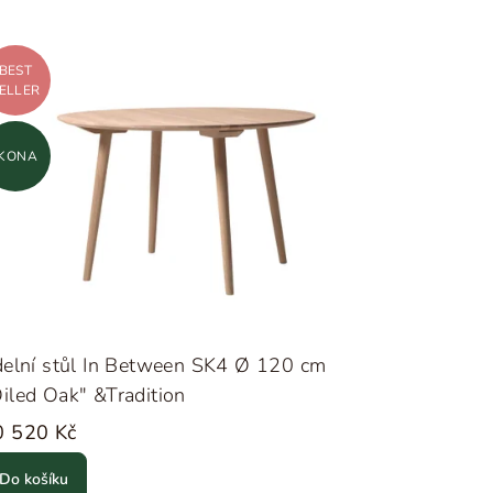
BEST
ELLER
IKONA
delní stůl In Between SK4 Ø 120 cm
iled Oak" &Tradition
0 520 Kč
Do košíku