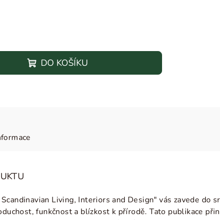
DO KOŠÍKU
nformace
DUKTU
Scandinavian Living, Interiors and Design" vás zavede do s
duchost, funkčnost a blízkost k přírodě. Tato publikace přiná