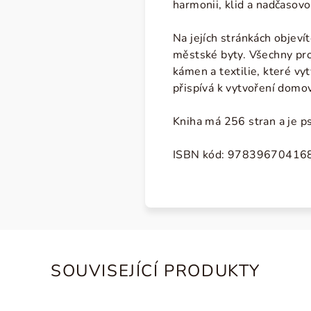
harmonii, klid a nadčasovo
Na jejích stránkách objev
městské byty. Všechny proj
kámen a textilie, které vyt
přispívá k vytvoření domova
Kniha má 256 stran a je p
ISBN kód: 97839670416
SOUVISEJÍCÍ PRODUKTY