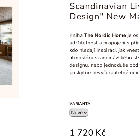
Scandinavian Liv
Design" New M
Kniha
The Nordic Home
je os
udržitelnost a propojení s př
kdo hledají inspiraci, jak vn
atmosféru skandinávského sty
designu, nebo jednoduše obdi
poskytne nevyčerpatelné mno
VARIANTA
1 720 Kč