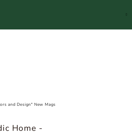
Hledat
Přihlášení
Náku
koší
riors and Design" New Mags
dic Home -