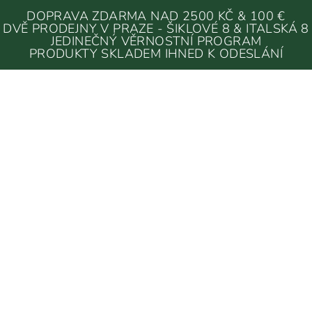
DOPRAVA ZDARMA NAD 2500 KČ & 100 €
DVĚ PRODEJNY V PRAZE - ŠIKLOVÉ 8 & ITALSKÁ 8
JEDINEČNÝ VĚRNOSTNÍ PROGRAM
PRODUKTY SKLADEM IHNED K ODESLÁNÍ
OVÉ HRY
KNIHY & DESKOVÉ HRY