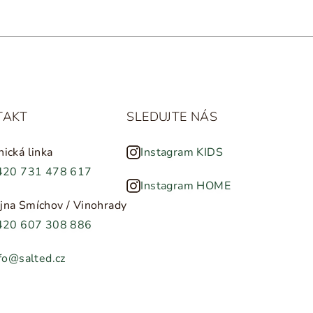
TAKT
SLEDUJTE NÁS
nická linka
Instagram KIDS
420 731 478 617
Instagram HOME
jna Smíchov / Vinohrady
420 607 308 886
fo@salted.cz