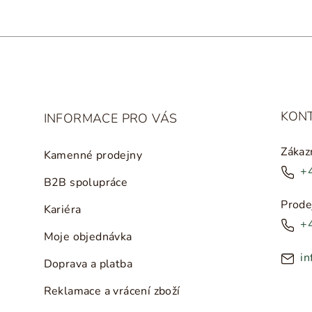
r
v
k
y
v
ý
KON
INFORMACE PRO VÁS
p
i
Zákaz
Kamenné prodejny
s
+
B2B spolupráce
u
Prode
Kariéra
+
Moje objednávka
in
Doprava a platba
Reklamace a vrácení zboží