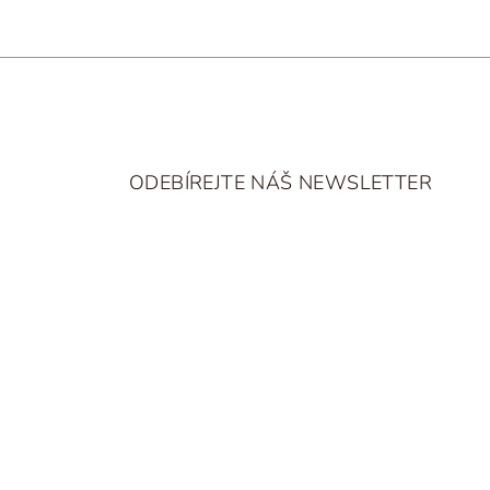
Z
á
ODEBÍREJTE NÁŠ NEWSLETTER
p
a
t
í