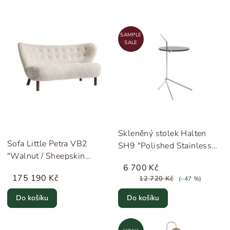
SAMPLE
SALE
Skleněný stolek Halten
Sofa Little Petra VB2
SH9 "Polished Stainless
"Walnut / Sheepskin
Steel / Smoked Cast Glass"
6 700 Kč
Moonlight" &Tradition
&Tradition
175 190 Kč
12 720 Kč
(–47 %)
Do košíku
Do košíku