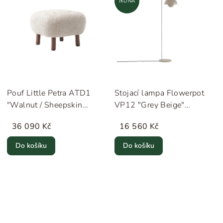
IKONA
Pouf Little Petra ATD1
Stojací lampa Flowerpot
"Walnut / Sheepskin
VP12 "Grey Beige"
Moonlight" &Tradition
&Tradition
36 090 Kč
16 560 Kč
Do košíku
Do košíku