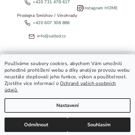
+420 731 478 617
Instagram HOME
Prodejna Smíchov / Vinohrady
+420 607 308 886
info@salted.cz
NOVINKY ZE SALTED
Používáme soubory cookies
, abychom Vám umožnili
pohodlné prohlížení webu a díky analýze provozu webu
Copyright 2026
SALTED
. Všechna práva vyhrazena.
Upravit
neustále zlepšovali jeho funkce, výkon a použitelnost.
nastavení cookies
Zjistěte více informací o
Ochraně vašich osobních
Toužíte dostávat novinky z
údajů.
Salted Kids
Vytvořil Shoptet
|
Tomáš Gánoci
Salted Home
Nastavení
Salted Kids & Home
Chci být v obraze!
Odmítnout
Souhlasím
Zásady zpracování osobních údajů