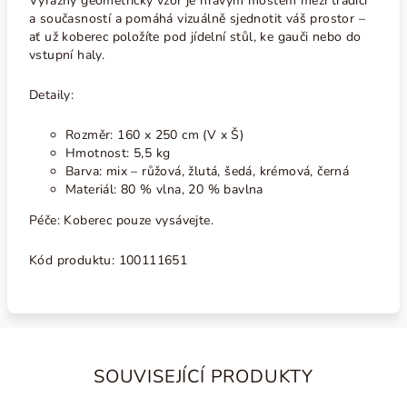
Výrazný geometrický vzor je hravým mostem mezi tradicí
a současností a pomáhá vizuálně sjednotit váš prostor –
ať už koberec položíte pod jídelní stůl, ke gauči nebo do
vstupní haly.
Detaily:
Rozměr: 160 x 250 cm (V x Š)
Hmotnost: 5,5 kg
Barva: mix – růžová, žlutá, šedá, krémová, černá
Materiál: 80 % vlna, 20 % bavlna
Péče:
Koberec pouze vysávejte.
Kód produktu:
100111651
SOUVISEJÍCÍ PRODUKTY