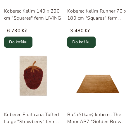
Koberec Kelim 140 x 200
Koberec Kelim Runner 70 x
cm "Squares" ferm LIVING
180 cm "Squares" ferm
LIVING
6 730 Kč
3 480 Kč
Do košíku
Do košíku
Koberec Fruiticana Tufted
Ručně tkaný koberec The
Large "Strawberry" ferm
Moor AP7 "Golden Brown"
LIVING
&Tradition