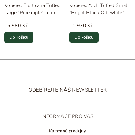
Koberec Fruiticana Tufted
Koberec Arch Tufted Small
Large "Pineapple" ferm
"Bright Blue / Off-white"
LIVING
ferm LIVING
6 980 Kč
1 970 Kč
Do košíku
Do košíku
Z
á
ODEBÍREJTE NÁŠ NEWSLETTER
p
a
t
INFORMACE PRO VÁS
í
Kamenné prodejny