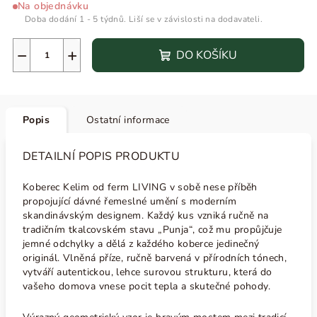
Na objednávku
Doba dodání 1 - 5 týdnů. Liší se v závislosti na dodavateli.
−
+
DO KOŠÍKU
Popis
Ostatní informace
DETAILNÍ POPIS PRODUKTU
Koberec Kelim od ferm LIVING v sobě nese příběh
propojující dávné řemeslné umění s moderním
skandinávským designem. Každý kus vzniká ručně na
tradičním tkalcovském stavu „Punja“, což mu propůjčuje
jemné odchylky a dělá z každého koberce jedinečný
originál. Vlněná příze, ručně barvená v přírodních tónech,
vytváří autentickou, lehce surovou strukturu, která do
vašeho domova vnese pocit tepla a skutečné pohody.