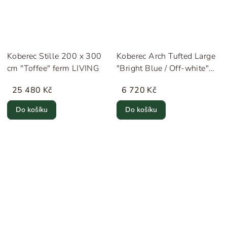
Koberec Stille 200 x 300
Koberec Arch Tufted Large
cm "Toffee" ferm LIVING
"Bright Blue / Off-white"
ferm LIVING
25 480 Kč
6 720 Kč
Do košíku
Do košíku