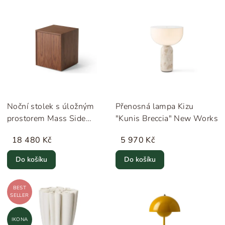
Noční stolek s úložným
Přenosná lampa Kizu
prostorem Mass Side
"Kunis Breccia" New Works
"Walnut" New Works
18 480 Kč
5 970 Kč
Do košíku
Do košíku
BEST
SELLER
IKONA