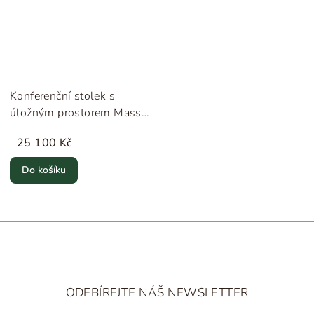
Konferenční stolek s
úložným prostorem Mass
High w. Drawer "Black
25 100 Kč
Oak" New Works
Do košíku
Z
á
ODEBÍREJTE NÁŠ NEWSLETTER
p