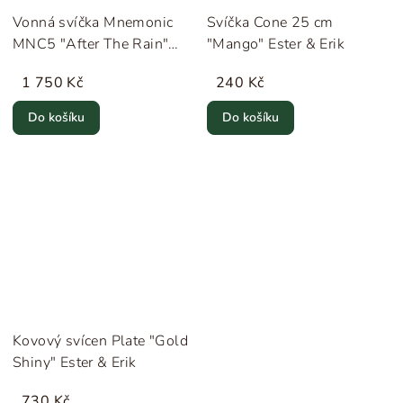
Vonná svíčka Mnemonic
Svíčka Cone 25 cm
MNC5 "After The Rain"
"Mango" Ester & Erik
220 g &Tradition
1 750 Kč
240 Kč
Do košíku
Do košíku
Kovový svícen Plate "Gold
Shiny" Ester & Erik
730 Kč