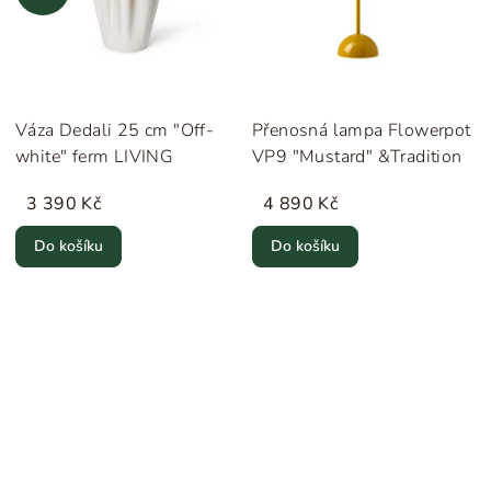
Váza Dedali 25 cm "Off-
Přenosná lampa Flowerpot
white" ferm LIVING
VP9 "Mustard" &Tradition
3 390 Kč
4 890 Kč
Do košíku
Do košíku