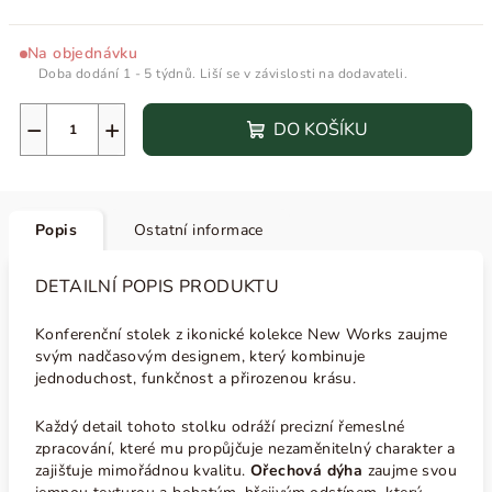
Na objednávku
Doba dodání 1 - 5 týdnů. Liší se v závislosti na dodavateli.
−
+
DO KOŠÍKU
Popis
Ostatní informace
DETAILNÍ POPIS PRODUKTU
Konferenční stolek z ikonické kolekce New Works zaujme
svým nadčasovým designem, který kombinuje
jednoduchost, funkčnost a přirozenou krásu.
Každý detail tohoto stolku odráží precizní řemeslné
zpracování, které mu propůjčuje nezaměnitelný charakter a
zajišťuje mimořádnou kvalitu.
Ořechová dýha
zaujme svou