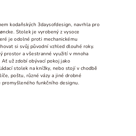
ěhem kodaňských 3daysofdesign, navrhla pro
øncke. Stolek je vyrobený z vysoce
teré je odolné proti mechanickému
hovat si svůj původní vzhled dlouhé roky.
ý prostor a všestranné využití v mnoha
 Ať už zdobí obývací pokoj jako
ádací stolek na knížky, nebo stojí v chodbě
klíče, poštu, různé vázy a jiné drobné
ce promyšleného funkčního designu.