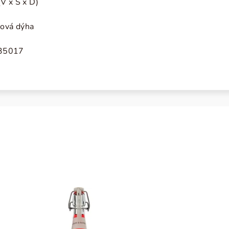
V x Š x D)
bová dýha
935017