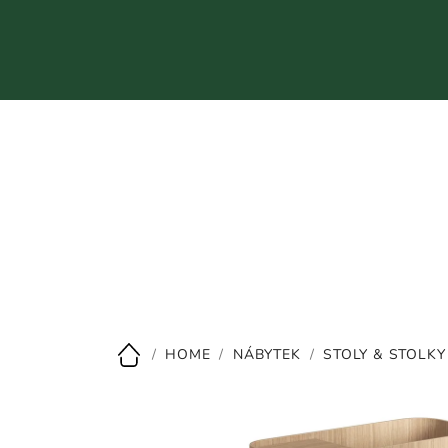
Přejít
na
obsah
CZK
/
HOME
/
NÁBYTEK
/
STOLY & STOLKY
Domů