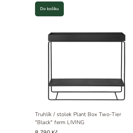
Do košíku
Truhlík / stolek Plant Box Two-Tier
"Black" ferm LIVING
8 790 Kč