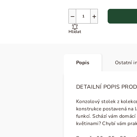
−
+
Hlídat
Popis
Ostatní i
DETAILNÍ POPIS PRO
Konzolový stolek z kolek
konstrukce postavená na l
funkcí. Schází vám domácí 
květinami? Chybí vám pra