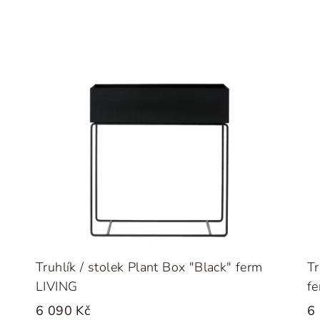
Truhlík / stolek Plant Box "Black" ferm
Tr
LIVING
f
6 090 Kč
6