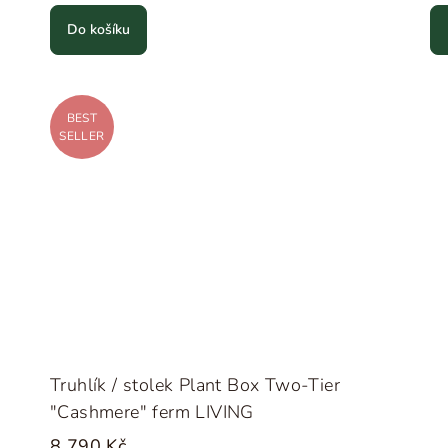
Do košíku
BEST
SELLER
Truhlík / stolek Plant Box Two-Tier
"Cashmere" ferm LIVING
8 790 Kč