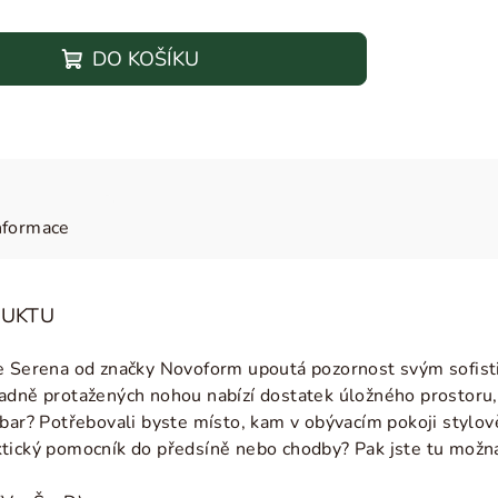
DO KOŠÍKU
nformace
DUKTU
ce Serena od značky Novoform upoutá pozornost svým sofis
adně protažených nohou nabízí dostatek úložného prostoru, a
bar? Potřebovali byste místo, kam v obývacím pokoji stylov
ktický pomocník do předsíně nebo chodby? Pak jste tu možn