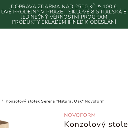
DOPRAVA ZDARMA NAD 2500 KČ & 100 €
DVĚ PRODEJNY V PRAZE - ŠIKLOVÉ 8 & ITALSKÁ 8
JEDINEČNÝ VĚRNOSTNÍ PROGRAM
PRODUKTY SKLADEM IHNED K ODESLÁNÍ
/
Konzolový stolek Serena "Natural Oak" Novoform
NOVOFORM
Konzolový stole