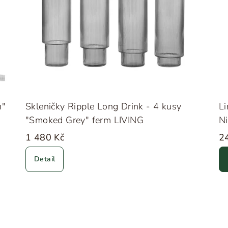
m"
Skleničky Ripple Long Drink - 4 kusy
L
"Smoked Grey" ferm LIVING
Ni
1 480 Kč
2
Detail