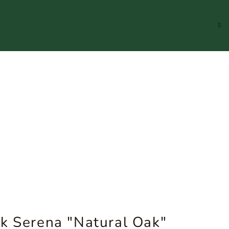
Hledat
Přihlášení
Náku
koší
k Serena "Natural Oak"