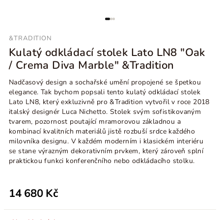
&TRADITION
Kulatý odkládací stolek Lato LN8 "Oak
/ Crema Diva Marble" &Tradition
Nadčasový design a sochařské umění propojené se špetkou
elegance. Tak bychom popsali tento kulatý odkládací stolek
Lato LN8, který exkluzivně pro &Tradition vytvořil v roce 2018
italský designér Luca Nichetto. Stolek svým sofistikovaným
tvarem, pozornost poutající mramorovou základnou a
kombinací kvalitních materiálů jistě rozbuší srdce každého
milovníka designu. V každém moderním i klasickém interiéru
se stane výrazným dekorativním prvkem, který zároveň splní
praktickou funkci konferenčního nebo odkládacího stolku.
14 680 Kč