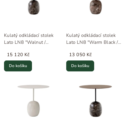
Kulatý odkládací stolek
Kulatý odkládací stolek
Lato LN8 "Walnut /
Lato LN8 "Warm Black /
Emperador Marble"
Emperador Marble"
15 120 Kč
13 050 Kč
&Tradition
&Tradition
Do košíku
Do košíku