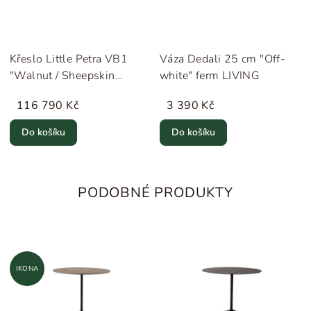
Křeslo Little Petra VB1
Váza Dedali 25 cm "Off-
"Walnut / Sheepskin
white" ferm LIVING
Moonlight" &Tradition
116 790 Kč
3 390 Kč
Do košíku
Do košíku
PODOBNÉ PRODUKTY
IKONA