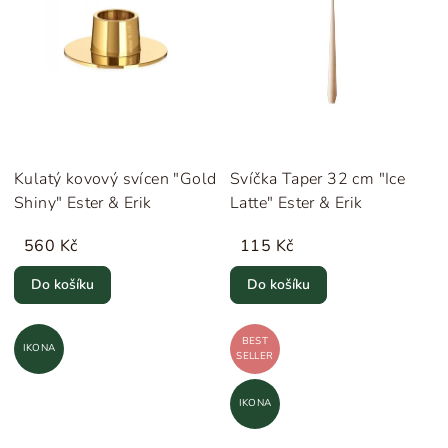
Kulatý kovový svícen "Gold
Svíčka Taper 32 cm "Ice
Shiny" Ester & Erik
Latte" Ester & Erik
560 Kč
115 Kč
Do košíku
Do košíku
BEST
IKONA
SELLER
IKONA