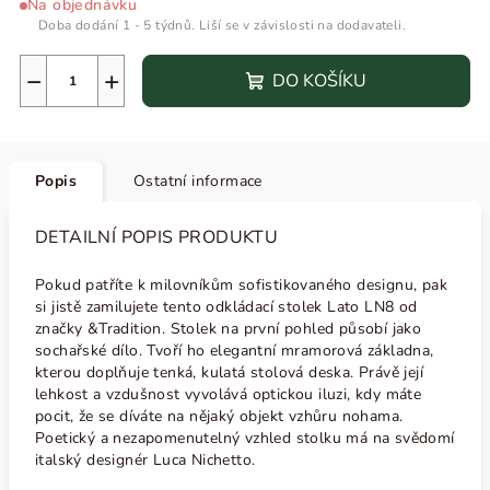
Na objednávku
Doba dodání 1 - 5 týdnů. Liší se v závislosti na dodavateli.
−
+
DO KOŠÍKU
Popis
Ostatní informace
DETAILNÍ POPIS PRODUKTU
Pokud patříte k milovníkům sofistikovaného designu, pak
si jistě zamilujete tento odkládací stolek Lato LN8 od
značky &Tradition. Stolek na první pohled působí jako
sochařské dílo. Tvoří ho elegantní mramorová základna,
kterou doplňuje tenká, kulatá stolová deska. Právě její
lehkost a vzdušnost vyvolává optickou iluzi, kdy máte
pocit, že se díváte na nějaký objekt vzhůru nohama.
Poetický a nezapomenutelný vzhled stolku má na svědomí
italský designér Luca Nichetto.