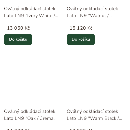
Oválný odkládací stolek
Oválný odkládací stolek
Lato LN9 "Ivory White /
Lato LN9 "Walnut /
Crema Diva Marble"
Emperador Marble"
13 050 Kč
15 120 Kč
&Tradition
&Tradition
Do košíku
Do košíku
Oválný odkládací stolek
Oválný odkládací stolek
Lato LN9 "Oak / Crema
Lato LN9 "Warm Black /
Diva Marble" &Tradition
Emperador Marble"