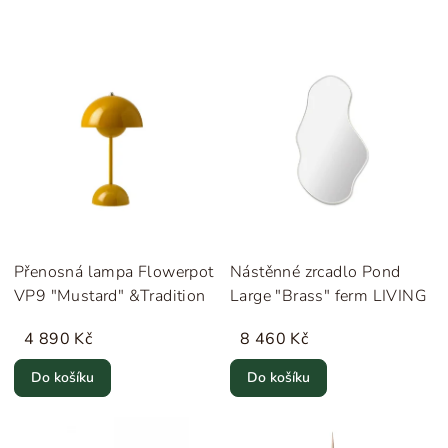
Přenosná lampa Flowerpot
Nástěnné zrcadlo Pond
VP9 "Mustard" &Tradition
Large "Brass" ferm LIVING
4 890 Kč
8 460 Kč
Do košíku
Do košíku