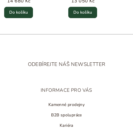
14 680 Kč
13 050 Kč
&Tradition
Do košíku
Do košíku
Z
á
ODEBÍREJTE NÁŠ NEWSLETTER
p
a
t
INFORMACE PRO VÁS
í
Kamenné prodejny
B2B spolupráce
Kariéra