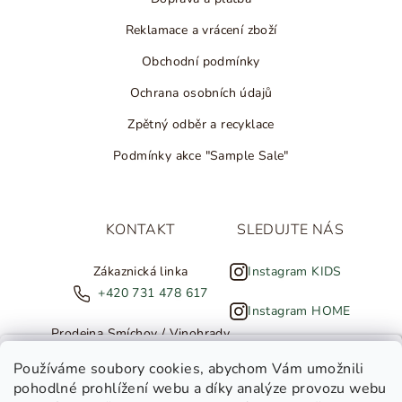
Reklamace a vrácení zboží
Obchodní podmínky
Ochrana osobních údajů
Zpětný odběr a recyklace
Podmínky akce "Sample Sale"
KONTAKT
SLEDUJTE NÁS
Zákaznická linka
Instagram KIDS
+420 731 478 617
Instagram HOME
Prodejna Smíchov / Vinohrady
+420 607 308 886
NOVINKY ZE SALTED
Používáme soubory cookies
, abychom Vám umožnili
pohodlné prohlížení webu a díky analýze provozu webu
info@salted.cz