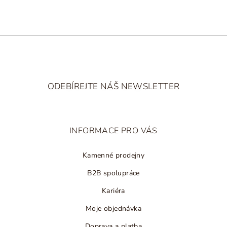
k
y
v
ý
p
i
Z
s
á
u
ODEBÍREJTE NÁŠ NEWSLETTER
p
a
t
INFORMACE PRO VÁS
í
Kamenné prodejny
B2B spolupráce
Kariéra
Moje objednávka
Doprava a platba